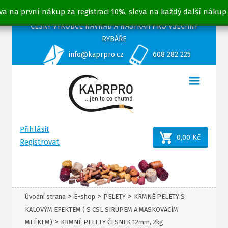
va na první nákup za registraci 10%, sleva na každý další nákup
ČESKÝ VÝROBCE NÁVNAD A NÁSTRAH PRO VŠECHNY
RYBÁŘE
info@kaprpro.cz
608 282 225
Přihlásit
0,00 Kč
Registrovat
>
>
>
Úvodní strana
E-shop
PELETY
KRMNÉ PELETY S
KALOVÝM EFEKTEM ( S CSL SIRUPEM A MASKOVACÍM
>
MLÉKEM)
KRMNÉ PELETY ČESNEK 12mm, 2kg