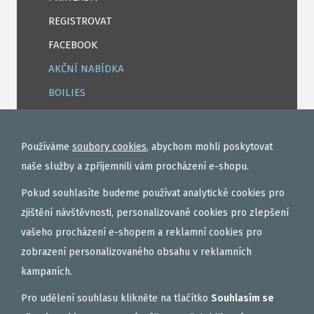
REGISTROVAT
FACEBOOK
AKČNÍ NABÍDKA
BOILIES
ROHLÍKOVÉ BOILIES
TEKUTÉ
Používáme
soubory cookies
, abychom mohli poskytovat
OBALOVAČKY
naše služby a zpříjemnili vám procházení e-shopu.
VAŘENÝ PARTIKL
Pokud souhlasíte budeme používat analytické cookies pro
BIŽUTERIE NA MONTÁŽE
zjištění návštěvnosti, personalizované cookies pro zlepšení
vašeho procházení e-shopem a reklamní cookies pro
DÁRKOVÝ POUKAZ, DÁRKOVÁ KAZETA
zobrazení personalizovaného obsahu v reklamních
AKČNÍ SETY
kampaních.
PELETY
Pro udělení souhlasu klikněte na tlačítko
Souhlasím se
EXTRUDY