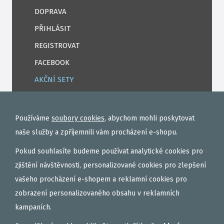
DOPRAVA
PŘIHLÁSIT
REGISTROVAT
FACEBOOK
AKČNÍ SETY
PELETY
EXTRUDY
Používáme
soubory cookies
, abychom mohli poskytovat
VNADÍCÍ, KRMÍTKOVÉ SMĚSI
naše služby a zpříjemnili vám procházení e-shopu.
FEEDER / LEHKÁ KAPRAŘINA
Pokud souhlasíte budeme používat analytické cookies pro
PVA PUNČOCHY A SÁČKY
zjištění návštěvnosti, personalizované cookies pro zlepšení
vašeho procházení e-shopem a reklamní cookies pro
ZÁTĚŽE, KRMÍTKA
zobrazení personalizovaného obsahu v reklamních
OBLEČENÍ
kampaních.
BOILIES