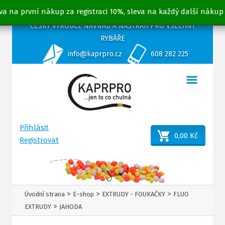
va na první nákup za registraci 10%, sleva na každý další nákup
ČESKÝ VÝROBCE NÁVNAD A NÁSTRAH PRO VŠECHNY
RYBÁŘE
info@kaprpro.cz
608 282 225
Přihlásit
0,00 Kč
Registrovat
>
>
>
Úvodní strana
E-shop
EXTRUDY - FOUKAČKY
FLUO
>
EXTRUDY
JAHODA