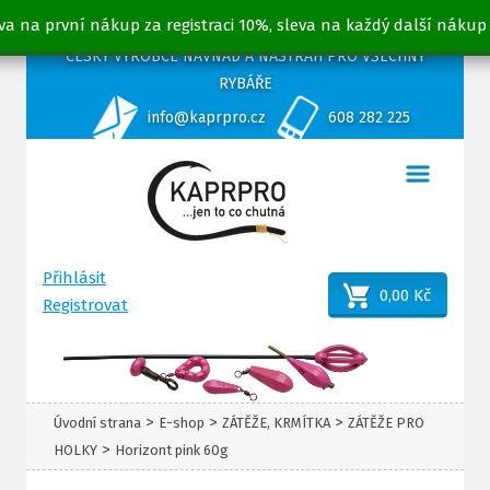
va na první nákup za registraci 10%, sleva na každý další nákup
ČESKÝ VÝROBCE NÁVNAD A NÁSTRAH PRO VŠECHNY
RYBÁŘE
info@kaprpro.cz
608 282 225
Přihlásit
0,00 Kč
Registrovat
>
>
>
Úvodní strana
E-shop
ZÁTĚŽE, KRMÍTKA
ZÁTĚŽE PRO
>
HOLKY
Horizont pink 60g