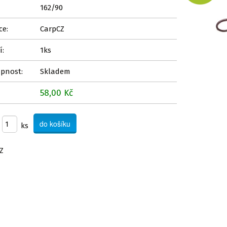
162/90
ce:
CarpCZ
í:
1ks
pnost:
Skladem
58,00 Kč
ks
Z