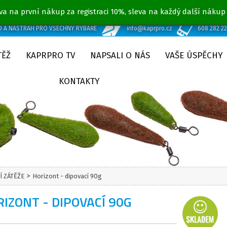
va na první nákup za registraci 10%, sleva na každý další nákup
D A NÁSTRAH PRO VŠECHNY RYBÁŘE
info@kaprpro.cz
608 282 2
TĚŽ
KAPRPRO TV
NAPSALI O NÁS
VAŠE ÚSPĚCHY
KONTAKTY
>
Í ZÁTĚŽE
Horizont - dipovací 90g
IZONT - DIPOVACÍ 90G