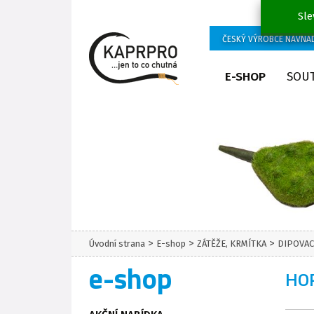
Sle
ČESKÝ VÝROBCE NÁVNA
E-SHOP
SOU
>
>
>
Úvodní strana
E-shop
ZÁTĚŽE, KRMÍTKA
DIPOVAC
e-shop
HOR