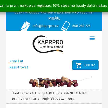
va na první nákup za registraci 10%, sleva na každý další nákup
ČESKÝ VÝROBCE NÁVNAD A NÁSTRAH PRO VŠECHNY
RYBÁŘE
info@kaprpro.cz
608 282 225
Přihlásit
0,00 Kč
Registrovat
>
>
>
Úvodní strana
E-shop
PELETY
KRMNÉ I CHYTACÍ
>
PELETY ESENCIAL
HNIJÍCÍ ČERV 9 mm, 10kg