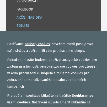
REGISTROVAT
FACEBOOK
AKČNÍ NABÍDKA
BOILIES
ROHLÍKOVÉ BOILIES
TEKUTÉ
Používáme
soubory cookies
, abychom mohli poskytovat
OBALOVAČKY
naše služby a zpříjemnili vám procházení e-shopu.
VAŘENÝ PARTIKL
Pokud souhlasíte budeme používat analytické cookies pro
BIŽUTERIE NA MONTÁŽE
zjištění návštěvnosti, personalizované cookies pro zlepšení
vašeho procházení e-shopem a reklamní cookies pro
DÁRKOVÝ POUKAZ, DÁRKOVÁ KAZETA
zobrazení personalizovaného obsahu v reklamních
AKČNÍ SETY
kampaních.
PELETY
Pro udělení souhlasu klikněte na tlačítko
Souhlasím se
EXTRUDY
všemi cookies
. Nastavení můžete změnit kliknutím na
VNADÍCÍ, KRMÍTKOVÉ SMĚSI