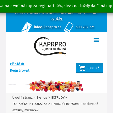
va na první nákup za registraci 10%, sleva na každý další nákup
ČESKÝ VÝROBCE NÁVNAD A NÁSTRAH PRO VŠECHNY
RYBÁŘE
info@kaprpro.cz
608 282 225
Přihlásit
0,00 Kč
Registrovat
>
>
Úvodní strana
E-shop
EXTRUDY -
>
>
FOUKAČKY
FOUKAČKA
HNIJÍCÍ ČERV 250ml - obalované
extrudy, mix barev