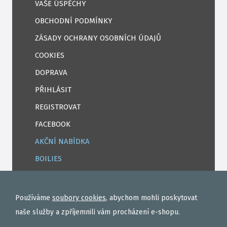
VAŠE ÚSPĚCHY
OBCHODNÍ PODMÍNKY
ZÁSADY OCHRANY OSOBNÍCH ÚDAJŮ
COOKIES
DOPRAVA
PŘIHLÁSIT
REGISTROVAT
FACEBOOK
AKČNÍ NABÍDKA
BOILIES
ROHLÍKOVÉ BOILIES
TEKUTÉ
Používáme
soubory cookies
, abychom mohli poskytovat
OBALOVAČKY
naše služby a zpříjemnili vám procházení e-shopu.