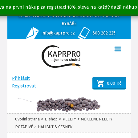
va na první nákup za registraci 10%, sleva na každý další nákup
ČESKÝ VÝROBCE NÁVNAD A NÁSTRAH PRO VŠECHNY
RYBÁŘE
info@kaprpro.cz
608 282 225
Přihlásit
0,00 Kč
Registrovat
>
>
>
Úvodní strana
E-shop
PELETY
MĚKČENÉ PELETY
>
POTÁPIVÉ
HALIBUT & ČESNEK