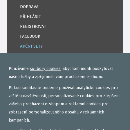
DOPRAVA
PŘIHLÁSIT
REGISTROVAT
FACEBOOK
AKČNÍ SETY
PELETY
EXTRUDY
Používáme
soubory cookies
, abychom mohli poskytovat
VNADÍCÍ, KRMÍTKOVÉ SMĚSI
naše služby a zpříjemnili vám procházení e-shopu.
FEEDER / LEHKÁ KAPRAŘINA
Pokud souhlasíte budeme používat analytické cookies pro
PVA PUNČOCHY A SÁČKY
zjištění návštěvnosti, personalizované cookies pro zlepšení
vašeho procházení e-shopem a reklamní cookies pro
ZÁTĚŽE, KRMÍTKA
zobrazení personalizovaného obsahu v reklamních
OBLEČENÍ
kampaních.
BOILIES