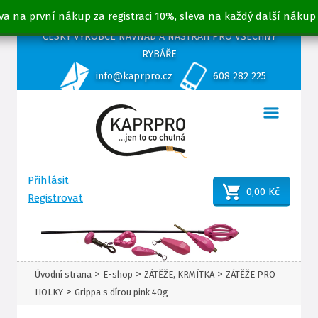
va na první nákup za registraci 10%, sleva na každý další nákup
ČESKÝ VÝROBCE NÁVNAD A NÁSTRAH PRO VŠECHNY
RYBÁŘE
info@kaprpro.cz
608 282 225
Přihlásit
0,00 Kč
Registrovat
>
>
>
Úvodní strana
E-shop
ZÁTĚŽE, KRMÍTKA
ZÁTĚŽE PRO
>
HOLKY
Grippa s dírou pink 40g