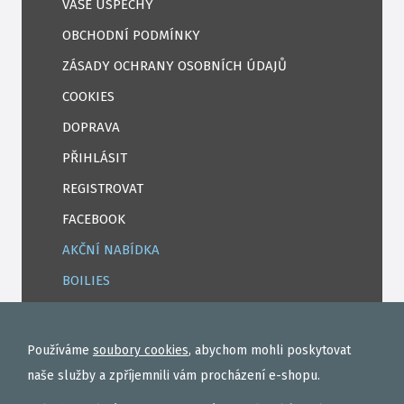
VAŠE ÚSPĚCHY
OBCHODNÍ PODMÍNKY
ZÁSADY OCHRANY OSOBNÍCH ÚDAJŮ
COOKIES
DOPRAVA
PŘIHLÁSIT
REGISTROVAT
FACEBOOK
AKČNÍ NABÍDKA
BOILIES
ROHLÍKOVÉ BOILIES
TEKUTÉ
Používáme
soubory cookies
, abychom mohli poskytovat
OBALOVAČKY
naše služby a zpříjemnili vám procházení e-shopu.
VAŘENÝ PARTIKL