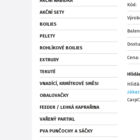
AKČNÍ NABÍDKA
Kód:
AKČNÍ SETY
Výrob
BOILIES
Balen
PELETY
Dostu
ROHLÍKOVÉ BOILIES
Cena:
EXTRUDY
TEKUTÉ
Hlídá
VNADÍCÍ, KRMÍTKOVÉ SMĚSI
Hlídá
zákaz
OBALOVAČKY
CarpC
FEEDER / LEHKÁ KAPRAŘINA
VAŘENÝ PARTIKL
PVA PUNČOCHY A SÁČKY