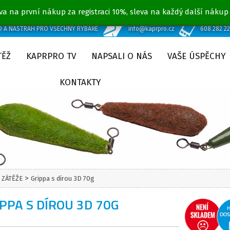
va na první nákup za registraci 10%, sleva na každý další nákup
D A NÁSTRAH PRO VŠECHNY RYBÁŘE
info@kaprpro.cz
608 282 2
TĚŽ
KAPRPRO TV
NAPSALI O NÁS
VAŠE ÚSPĚCHY
KONTAKTY
>
 ZÁTĚŽE
Grippa s dírou 3D 70g
PPA S DÍROU 3D 70G