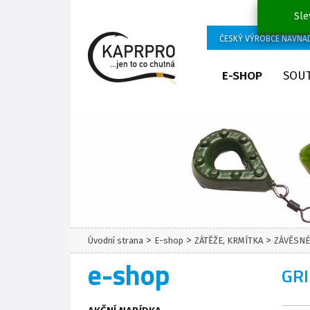
Sle
ČESKÝ VÝROBCE NÁVNA
E-SHOP
SOU
>
>
>
Úvodní strana
E-shop
ZÁTĚŽE, KRMÍTKA
ZÁVĚSNÉ
e-shop
GRI