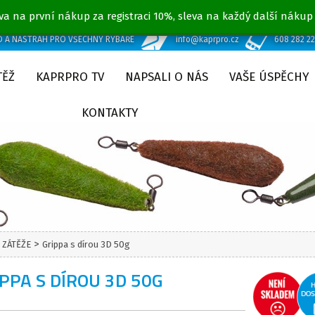
va na první nákup za registraci 10%, sleva na každý další nákup
D A NÁSTRAH PRO VŠECHNY RYBÁŘE
info@kaprpro.cz
608 282 2
TĚŽ
KAPRPRO TV
NAPSALI O NÁS
VAŠE ÚSPĚCHY
KONTAKTY
>
 ZÁTĚŽE
Grippa s dírou 3D 50g
PPA S DÍROU 3D 50G