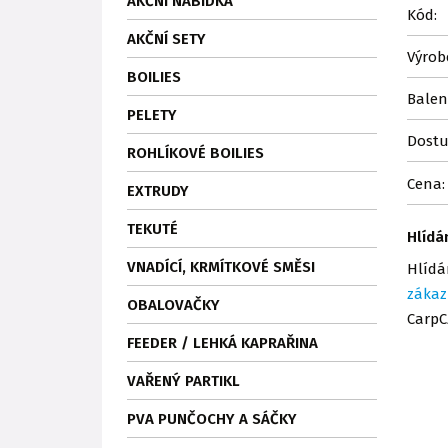
AKČNÍ NABÍDKA
Kód:
AKČNÍ SETY
Výrob
BOILIES
Balen
PELETY
Dostu
ROHLÍKOVÉ BOILIES
Cena:
EXTRUDY
TEKUTÉ
Hlídá
VNADÍCÍ, KRMÍTKOVÉ SMĚSI
Hlídá
zákaz
OBALOVAČKY
CarpC
FEEDER / LEHKÁ KAPRAŘINA
VAŘENÝ PARTIKL
PVA PUNČOCHY A SÁČKY