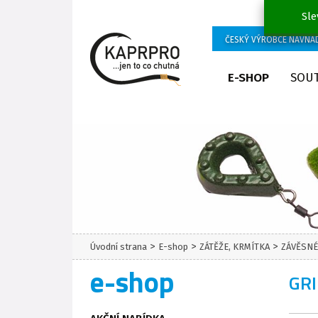
Sle
ČESKÝ VÝROBCE NÁVNA
E-SHOP
SOU
>
>
>
Úvodní strana
E-shop
ZÁTĚŽE, KRMÍTKA
ZÁVĚSNÉ
e-shop
GRI