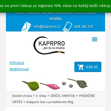
va na první nákup za registraci 10%, sleva na každý další nákup
ČESKÝ VÝROBCE NÁVNAD A NÁSTRAH PRO VŠECHNY
RYBÁŘE
info@kaprpro.cz
608 282 225
Přihlásit
0,00 Kč
Registrovat
>
>
>
Úvodní strana
E-shop
ZÁTĚŽE, KRMÍTKA
PRŮBĚŽNÉ
>
ZÁTĚŽE
Grippa in-line s protektorem 90g