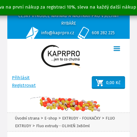
va na první nákup za registraci 10%, sleva na každý další nákup
ČESKÝ VÝROBCE NÁVNAD A NÁSTRAH PRO VŠECHNY
RYBÁŘE
info@kaprpro.cz
608 282 225
Přihlásit
0,00 Kč
Registrovat
>
>
>
Úvodní strana
E-shop
EXTRUDY - FOUKAČKY
FLUO
>
EXTRUDY
Fluo extrudy - OLIHEŇ 3x80ml