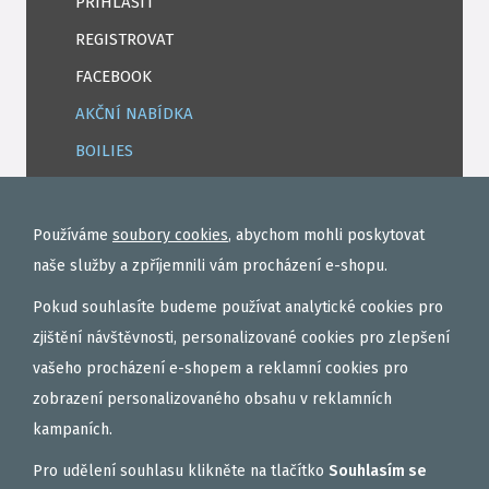
PŘIHLÁSIT
REGISTROVAT
FACEBOOK
AKČNÍ NABÍDKA
BOILIES
ROHLÍKOVÉ BOILIES
TEKUTÉ
Používáme
soubory cookies
, abychom mohli poskytovat
OBALOVAČKY
naše služby a zpříjemnili vám procházení e-shopu.
VAŘENÝ PARTIKL
Pokud souhlasíte budeme používat analytické cookies pro
BIŽUTERIE NA MONTÁŽE
zjištění návštěvnosti, personalizované cookies pro zlepšení
vašeho procházení e-shopem a reklamní cookies pro
DÁRKOVÝ POUKAZ, DÁRKOVÁ KAZETA
zobrazení personalizovaného obsahu v reklamních
AKČNÍ SETY
kampaních.
PELETY
Pro udělení souhlasu klikněte na tlačítko
Souhlasím se
EXTRUDY