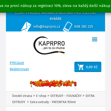
va na první nákup za registraci 10%, sleva na každý další nákup
ČESKÝ VÝROBCE NÁVNAD A NÁSTRAH PRO VŠECHNY
RYBÁŘE
info@kaprpro.cz
608 282 225
Přihlásit
0,00 Kč
Registrovat
>
>
>
Úvodní strana
E-shop
EXTRUDY - FOUKAČKY
EXTRA
>
EXTRUDY
Extra extrudy - PATENTKA 150ml