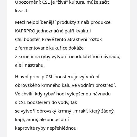
Upozornění: CSL je "živá" kultura, může začít
kvasit.
Mezi nejoblíbenější produkty z naší produkce
KAPRPRO jednoznačně patří kvalitní
CSL booster. Právě tento atraktivní roztok
z fermentované kukuřice dokáže
z krmení na ryby vytvořit neodolatelnou návnadu,
ale i nástrahu.
Hlavní princip CSL boosteru je vytvoření
obrovského krmného kalu ve vodním prostředí.
Ve chvíli, kdy rybář hodí vylepšenou návnadu
s CSL boosterem do vody, tak
se vytvoří obrovský krmný „mrak“, který žádný
kapr, amur, ale ani ostatní
kaprovité ryby nepřehlédnou.