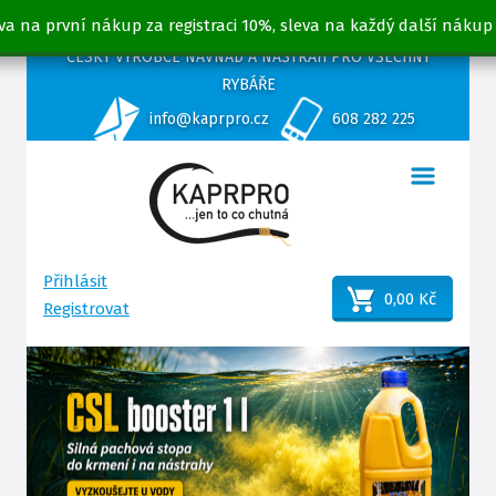
va na první nákup za registraci 10%, sleva na každý další nákup
ČESKÝ VÝROBCE NÁVNAD A NÁSTRAH PRO VŠECHNY
RYBÁŘE
info@kaprpro.cz
608 282 225
Přihlásit
0,00 Kč
Registrovat