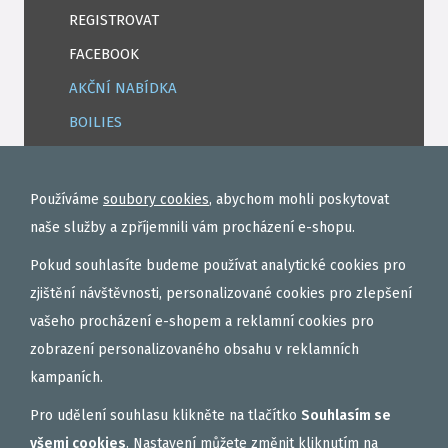
REGISTROVAT
FACEBOOK
AKČNÍ NABÍDKA
BOILIES
ROHLÍKOVÉ BOILIES
TEKUTÉ
Používáme
soubory cookies
, abychom mohli poskytovat
OBALOVAČKY
naše služby a zpříjemnili vám procházení e-shopu.
VAŘENÝ PARTIKL
Pokud souhlasíte budeme používat analytické cookies pro
BIŽUTERIE NA MONTÁŽE
zjištění návštěvnosti, personalizované cookies pro zlepšení
vašeho procházení e-shopem a reklamní cookies pro
DÁRKOVÝ POUKAZ, DÁRKOVÁ KAZETA
zobrazení personalizovaného obsahu v reklamních
AKČNÍ SETY
kampaních.
PELETY
Pro udělení souhlasu klikněte na tlačítko
Souhlasím se
EXTRUDY
všemi cookies
. Nastavení můžete změnit kliknutím na