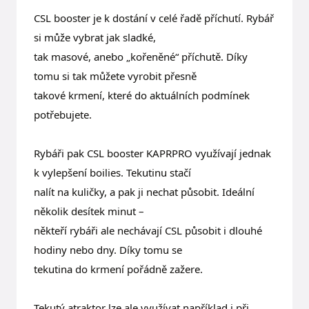
CSL booster je k dostání v celé řadě příchutí. Rybář
si může vybrat jak sladké,
tak masové, anebo „kořeněné“ příchutě. Díky
tomu si tak můžete vyrobit přesně
takové krmení, které do aktuálních podmínek
potřebujete.
Rybáři pak CSL booster KAPRPRO využívají jednak
k vylepšení boilies. Tekutinu stačí
nalít na kuličky, a pak ji nechat působit. Ideální
několik desítek minut –
někteří rybáři ale nechávají CSL působit i dlouhé
hodiny nebo dny. Díky tomu se
tekutina do krmení pořádně zažere.
Tekutý atraktor lze ale využívat například i při