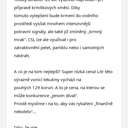
přípravě krmítkových směsí. Díky
tomuto vylepšení bude krmení do vodního
prostředí vysílat mnohem intenzivnější
potravní signály, ale také již zmíněný „krmný
mrak“. CSL lze ale využívat i pro
zatraktivnění pelet, partiklu nebo i samotných
nástrah.
A co je na tom nejlepší? Super nízká cena! Litr této
výrazně vonící tekutiny vychází na
pouhých 129 korun. A to je cena, na kterou se
může konkurence „jenom dívat“.
Prostě myslíme i na to, aby vás rybaření „finančně
nebolelo“…
Díky, že jste