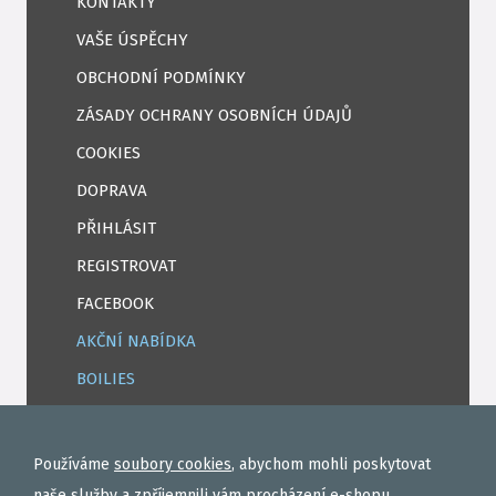
KONTAKTY
VAŠE ÚSPĚCHY
OBCHODNÍ PODMÍNKY
ZÁSADY OCHRANY OSOBNÍCH ÚDAJŮ
COOKIES
DOPRAVA
PŘIHLÁSIT
REGISTROVAT
FACEBOOK
AKČNÍ NABÍDKA
BOILIES
ROHLÍKOVÉ BOILIES
TEKUTÉ
Používáme
soubory cookies
, abychom mohli poskytovat
OBALOVAČKY
naše služby a zpříjemnili vám procházení e-shopu.