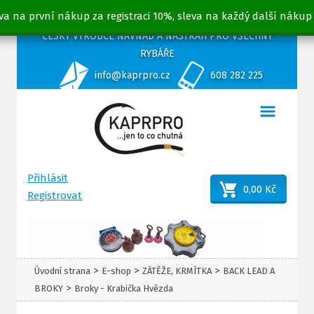
va na první nákup za registraci 10%, sleva na každý další nákup
ČESKÝ VÝROBCE NÁVNAD A NÁSTRAH PRO VŠECHNY
RYBÁŘE
info@kaprpro.cz
608 282 225
Přihlásit
0,00 Kč
Registrovat
>
>
>
Úvodní strana
E-shop
ZÁTĚŽE, KRMÍTKA
BACK LEAD A
>
BROKY
Broky - Krabička Hvězda