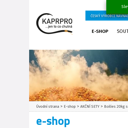
Sle
ČESKÝ VÝROBCE NÁVNA
E-SHOP
SOU
>
>
>
Úvodní strana
E-shop
AKČNÍ SETY
Boilies 20kg 
e-shop