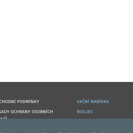
CHODNÍ PODMÍNKY
AKČNÍ NABÍDKA
SADY OCHRANY OSOBNÍCH
BOILIES
AJŮ
ROHLÍKOVÉ BOILIES
OKIES
TEKUTÉ