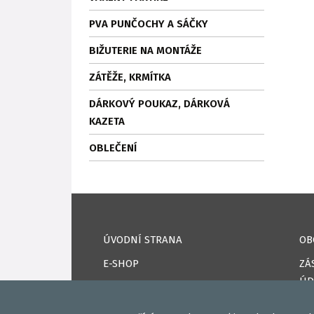
PVA PUNČOCHY A SÁČKY
BIŽUTERIE NA MONTÁŽE
ZÁTĚŽE, KRMÍTKA
DÁRKOVÝ POUKAZ, DÁRKOVÁ
KAZETA
OBLEČENÍ
ÚVODNÍ STRANA
OB
E-SHOP
ZÁ
ÚD
KAPRPRO TV
CO
NAPSALI O NÁS