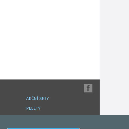
AKČNÍ SETY
PELETY
EXTRUDY
VNADÍCÍ, KRMÍTKOVÉ SMĚSI