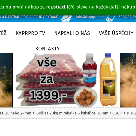
va na první nákup za registraci 10%, sleva na každý další nákup
D A NÁSTRAH PRO VŠECHNY RYBÁŘE
info@kaprpro.cz
608 282 2
TĚŽ
KAPRPRO TV
NAPSALI O NÁS
VAŠE ÚSPĚCHY
KONTAKTY
>
set, 20 nebo 24mm
Boilies 20kg,mirabelka & kukuřice, 30mm + CSL 1l + D