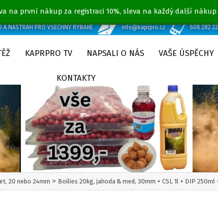
va na první nákup za registraci 10%, sleva na každý další nákup
D A NÁSTRAH PRO VŠECHNY RYBÁŘE
info@kaprpro.cz
608 282 2
TĚŽ
KAPRPRO TV
NAPSALI O NÁS
VAŠE ÚSPĚCHY
KONTAKTY
>
set, 20 nebo 24mm
Boilies 20kg, jahoda & med, 30mm + CSL 1l + DIP 250ml