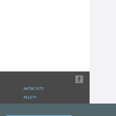
AKČNÍ SETY
PELETY
EXTRUDY
VNADÍCÍ, KRMÍTKOVÉ SMĚSI