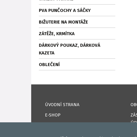
PVA PUNČOCHY A SÁČKY
BIŽUTERIE NA MONTÁŽE
ZÁTĚŽE, KRMÍTKA
DÁRKOVÝ POUKAZ, DÁRKOVÁ
KAZETA
OBLEČENÍ
ÚVODNÍ STRANA
OB
E-SHOP
ZÁ
ÚD
KAPRPRO TV
CO
NAPSALI O NÁS