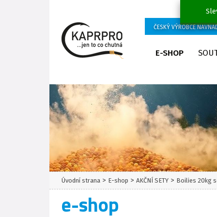
Sle
ČESKÝ VÝROBCE NÁVNA
E-SHOP
SOU
>
>
>
Úvodní strana
E-shop
AKČNÍ SETY
Boilies 20kg 
e-shop