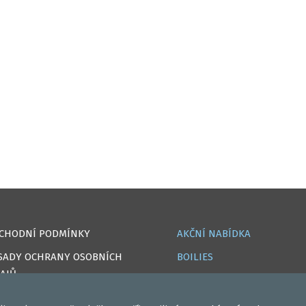
CHODNÍ PODMÍNKY
AKČNÍ NABÍDKA
SADY OCHRANY OSOBNÍCH
BOILIES
AJŮ
ROHLÍKOVÉ BOILIES
OKIES
TEKUTÉ