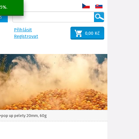
 5%.
25
Přihlásit
0,00 Kč
Registrovat
 +pop up pelety 20mm, 60g