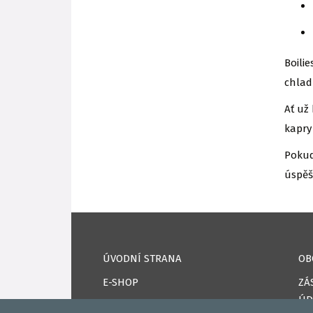
Boili
chlad
Ať už
kapry
Pokud
úspěš
ÚVODNÍ STRANA
OB
E-SHOP
ZÁ
ÚD
KAPRPRO TV