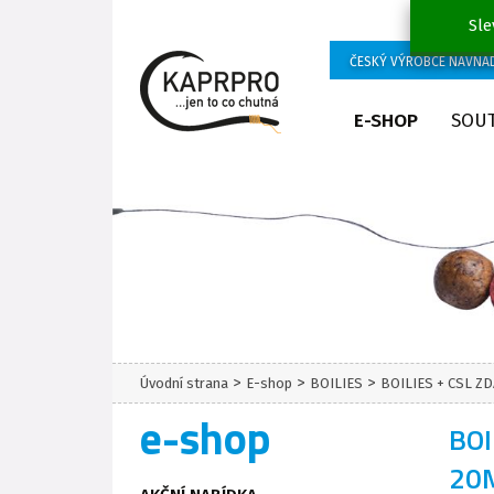
Sle
ČESKÝ VÝROBCE NÁVNA
E-SHOP
SOU
>
>
>
Úvodní strana
E-shop
BOILIES
BOILIES + CSL Z
e-shop
BOI
20