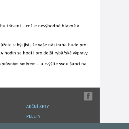
obu trávení – což je nevýhodné hlavně v
můžete si být jisti, že vaše nástraha bude pro
 hodin se hodí i pro delší rybářské výpravy.
 správným směrem – a zvýšíte svou šanci na
AKČNÍ SETY
PELETY
EXTRUDY