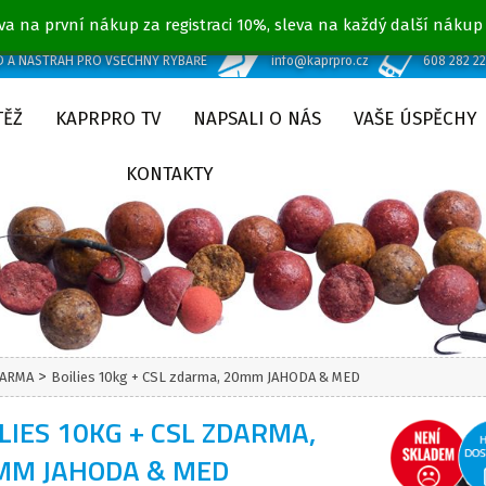
va na první nákup za registraci 10%, sleva na každý další nákup
D A NÁSTRAH PRO VŠECHNY RYBÁŘE
info@kaprpro.cz
608 282 2
TĚŽ
KAPRPRO TV
NAPSALI O NÁS
VAŠE ÚSPĚCHY
KONTAKTY
>
DARMA
Boilies 10kg + CSL zdarma, 20mm JAHODA & MED
LIES 10KG + CSL ZDARMA,
MM JAHODA & MED