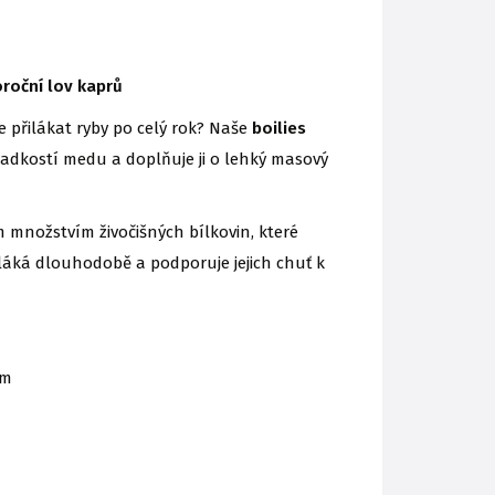
roční lov kaprů
e přilákat ryby po celý rok? Naše
boilies
dkostí medu a doplňuje ji o lehký masový
 množstvím živočišných bílkovin, které
 láká dlouhodobě a podporuje jejich chuť k
em