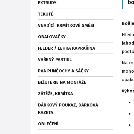
bo
EXTRUDY
TEKUTÉ
Boili
VNADÍCÍ, KRMÍTKOVÉ SMĚSI
Hledá
OBALOVAČKY
jaho
FEEDER / LEHKÁ KAPRAŘINA
podtó
VAŘENÝ PARTIKL
Na ro
PVA PUNČOCHY A SÁČKY
mohou
opako
BIŽUTERIE NA MONTÁŽE
Výhod
ZÁTĚŽE, KRMÍTKA
DÁRKOVÝ POUKAZ, DÁRKOVÁ
KAZETA
OBLEČENÍ