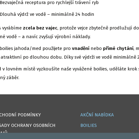
Bezvaječná receptura pro rychlejší trávení ryb
Dlouhá výdrž ve vodě – minimálně 24 hodin
es vyrábíme
zcela bez vajec
, protože vejce zbytečně prodlužují d
né vodě – a navíc zvyšují výrobní náklady.
 boilies jahoda/med použijete pro
vnadění
nebo
přímé chytání
, 
 atraktivní po dlouhou dobu. Díky své výdrži ve vodě minimálně 24
 v lovném místě vyzkoušíte naše vyvážené boilies, uděláte krok
ný záběr.
CHODNÍ PODMÍNKY
AKČNÍ NABÍDKA
SADY OCHRANY OSOBNÍCH
BOILIES
AJŮ
ROHLÍKOVÉ BOILIES