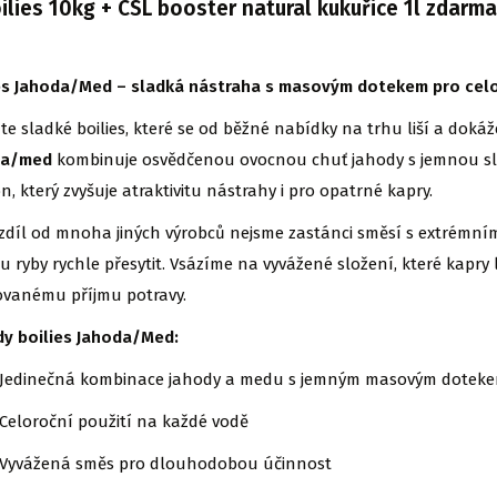
ilies 10kg + CSL booster natural kukuřice 1l zdarma
es Jahoda/Med – sladká nástraha s masovým dotekem pro celo
te sladké boilies, které se od běžné nabídky na trhu liší a dokáž
da/med
kombinuje osvědčenou ovocnou chuť jahody s jemnou sla
n, který zvyšuje atraktivitu nástrahy i pro opatrné kapry.
zdíl od mnoha jiných výrobců nejsme zastánci směsí s extrémním
 ryby rychle přesytit. Vsázíme na vyvážené složení, které kapry
vanému příjmu potravy.
y boilies Jahoda/Med:
Jedinečná kombinace jahody a medu s jemným masovým dotek
Celoroční použití na každé vodě
Vyvážená směs pro dlouhodobou účinnost