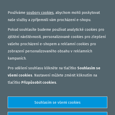
ROHLÍKOVÉ BOILIES
TEKUTÉ
Používáme
soubory cookies
, abychom mohli poskytovat
OBALOVAČKY
naše služby a zpříjemnili vám procházení e-shopu.
VAŘENÝ PARTIKL
Pokud souhlasíte budeme používat analytické cookies pro
BIŽUTERIE NA MONTÁŽE
zjištění návštěvnosti, personalizované cookies pro zlepšení
vašeho procházení e-shopem a reklamní cookies pro
DÁRKOVÝ POUKAZ, DÁRKOVÁ KAZETA
zobrazení personalizovaného obsahu v reklamních
AKČNÍ SETY
kampaních.
PELETY
Pro udělení souhlasu klikněte na tlačítko
Souhlasím se
EXTRUDY
všemi cookies
. Nastavení můžete změnit kliknutím na
VNADÍCÍ, KRMÍTKOVÉ SMĚSI
tlačítko
Přizpůsobit cookies
.
FEEDER / LEHKÁ KAPRAŘINA
PVA PUNČOCHY A SÁČKY
ZÁTĚŽE, KRMÍTKA
OBLEČENÍ