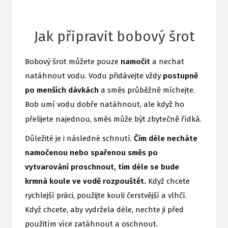
Jak připravit bobový šrot
Bobový šrot můžete pouze
namočit
a nechat
natáhnout vodu. Vodu přidávejte vždy
postupně
po menších dávkách
a směs průběžně míchejte.
Bob umí vodu dobře natáhnout, ale když ho
přelijete najednou, směs může být zbytečně řídká.
Důležité je i následné schnutí.
Čím déle necháte
namočenou nebo spařenou směs po
vytvarování proschnout, tím déle se bude
krmná koule ve vodě rozpouštět.
Když chcete
rychlejší práci, použijte kouli čerstvější a vlhčí.
Když chcete, aby vydržela déle, nechte ji před
použitím více zatáhnout a oschnout.