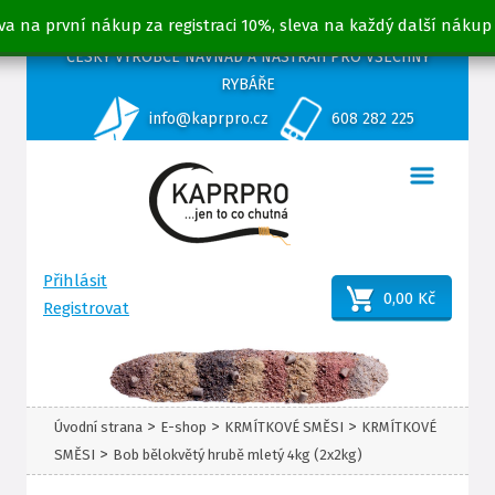
va na první nákup za registraci 10%, sleva na každý další nákup
ČESKÝ VÝROBCE NÁVNAD A NÁSTRAH PRO VŠECHNY
RYBÁŘE
info@kaprpro.cz
608 282 225
Přihlásit
0,00 Kč
Registrovat
>
>
>
Úvodní strana
E-shop
KRMÍTKOVÉ SMĚSI
KRMÍTKOVÉ
>
SMĚSI
Bob bělokvětý hrubě mletý 4kg (2x2kg)