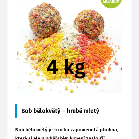
Bob bělokvětý – hrubě mletý
Bob bělokvětý je trochu zapomenutá plodina,
která si ale v rybářském krmení zaslouží