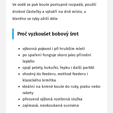
Ve vodě se pak koule postupně rozpadá, pouští
drobné částečky a vytváří na dně místo, u
kterého se ryby zdrží déle.
Proč vyzkoušet bobový šrot
výborná pojivost i při hrubším mletí
po spaření funguje skoro jako přírodní
lepidlo
spojí pelety, kukuřici, řepku i další partikl
vhodný do feederu, method feederu i
klasického krmítka
ideální na krmné koule do ruky, praku nebo
rakety
přirozeně výživná rostlinná složka
zajímavá, neokoukaná surovina