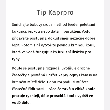
Tip Kaprpro
Smíchejte bobový šrot s method feeder peletami,
kukuřicí, řepkou nebo dalším partiklem. Vodu
přidávejte postupně, dokud směs nezačne dobře
lepit. Potom z ní vytvoříte pevnou krmnou kouli,
která ve vodě funguje jako
luxusní lízátko pro
ryby
.
Koule se postupně rozpadá, uvolňuje drobné
částečky a pomáhá udržet kapry, cejny i karasy na
krmném místě déle. Dobu rozpadu si můžete
částečně řídit sami —
více čerstvá a vlhká koule
pracuje rychleji, déle proschlá koule vydrží ve
vodě déle.