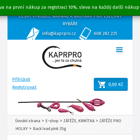
va na první nákup za registraci 10%, sleva na každý další nákup
ČESKÝ VÝROBCE NÁVNAD A NÁSTRAH PRO VŠECHNY
RYBÁŘE
info@kaprpro.cz
608 282 225
Přihlásit
0,00 Kč
Registrovat
>
>
>
Úvodní strana
E-shop
ZÁTĚŽE, KRMÍTKA
ZÁTĚŽE PRO
>
HOLKY
Back lead pink 35g