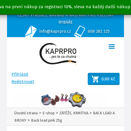
va na první nákup za registraci 10%, sleva na každý další nákup
ČESKÝ VÝROBCE NÁVNAD A NÁSTRAH PRO VŠECHNY
RYBÁŘE
info@kaprpro.cz
608 282 225
Přihlásit
0,00 Kč
Registrovat
>
>
>
Úvodní strana
E-shop
ZÁTĚŽE, KRMÍTKA
BACK LEAD A
>
BROKY
Back lead pink 25g