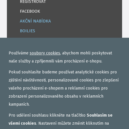
REGISTROVAT
FACEBOOK
AKČNÍ NABÍDKA
BOILIES
ROHLÍKOVÉ BOILIES
TEKUTÉ
Používáme
soubory cookies
, abychom mohli poskytovat
OBALOVAČKY
naše služby a zpříjemnili vám procházení e-shopu.
VAŘENÝ PARTIKL
Pokud souhlasíte budeme používat analytické cookies pro
BIŽUTERIE NA MONTÁŽE
zjištění návštěvnosti, personalizované cookies pro zlepšení
vašeho procházení e-shopem a reklamní cookies pro
DÁRKOVÝ POUKAZ, DÁRKOVÁ KAZETA
zobrazení personalizovaného obsahu v reklamních
AKČNÍ SETY
kampaních.
PELETY
Pro udělení souhlasu klikněte na tlačítko
Souhlasím se
EXTRUDY
všemi cookies
. Nastavení můžete změnit kliknutím na
VNADÍCÍ, KRMÍTKOVÉ SMĚSI