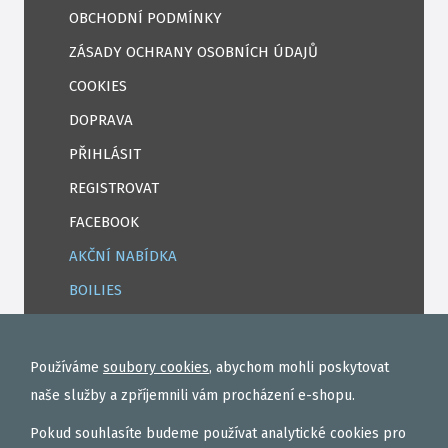
OBCHODNÍ PODMÍNKY
ZÁSADY OCHRANY OSOBNÍCH ÚDAJŮ
COOKIES
DOPRAVA
PŘIHLÁSIT
REGISTROVAT
FACEBOOK
AKČNÍ NABÍDKA
BOILIES
ROHLÍKOVÉ BOILIES
TEKUTÉ
Používáme
soubory cookies
, abychom mohli poskytovat
OBALOVAČKY
naše služby a zpříjemnili vám procházení e-shopu.
VAŘENÝ PARTIKL
Pokud souhlasíte budeme používat analytické cookies pro