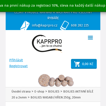
va na první nákup za registraci 10%, sleva na každý další nákup
ČESKÝ VÝROBCE NÁVNAD A NÁSTRAH PRO VŠECHNY
RYBÁŘE
info@kaprpro.cz
608 282 225
Přihlásit
0,00 Kč
Registrovat
>
>
>
Úvodní strana
E-shop
BOILIES
BOILIES AKTIVNÍ BÍLÉ
>
20 a 24mm
BOILIES WASABI/KŘEN 250g, 20mm