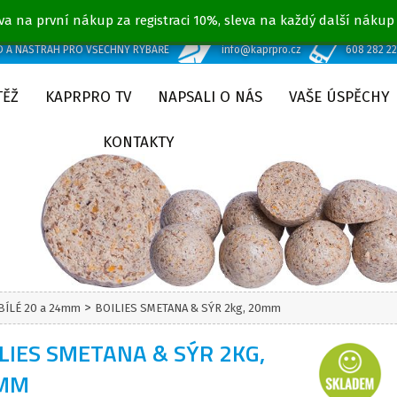
va na první nákup za registraci 10%, sleva na každý další nákup
D A NÁSTRAH PRO VŠECHNY RYBÁŘE
info@kaprpro.cz
608 282 2
TĚŽ
KAPRPRO TV
NAPSALI O NÁS
VAŠE ÚSPĚCHY
KONTAKTY
>
 BÍLÉ 20 a 24mm
BOILIES SMETANA & SÝR 2kg, 20mm
LIES SMETANA & SÝR 2KG,
MM