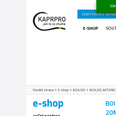
Sle
ČESKÝ VÝROBCE NÁVNA
E-SHOP
SOU
>
>
>
Úvodní strana
E-shop
BOILIES
BOILIES AKTIVNÍ
e-shop
BOI
20