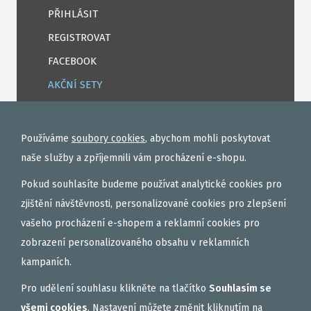
PŘIHLÁSIT
REGISTROVAT
FACEBOOK
AKČNÍ SETY
PELETY
EXTRUDY
Používáme
soubory cookies
, abychom mohli poskytovat
VNADÍCÍ, KRMÍTKOVÉ SMĚSI
naše služby a zpříjemnili vám procházení e-shopu.
FEEDER / LEHKÁ KAPRAŘINA
Pokud souhlasíte budeme používat analytické cookies pro
PVA PUNČOCHY A SÁČKY
zjištění návštěvnosti, personalizované cookies pro zlepšení
vašeho procházení e-shopem a reklamní cookies pro
ZÁTĚŽE, KRMÍTKA
zobrazení personalizovaného obsahu v reklamních
OBLEČENÍ
kampaních.
BOILIES
Pro udělení souhlasu klikněte na tlačítko
Souhlasím se
ROHLÍKOVÉ BOILIES
všemi cookies
. Nastavení můžete změnit kliknutím na