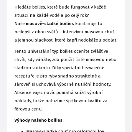
Hledáte boilies, které bude fungovat v každé
situaci, na každé vodě a po celý rok?
Naše
masově-sladké boilies
kombinuje to
nejlepší z obou světů – intenzivní masovou chuť
a jemnou sladkost, které kapři nedokážou odolat.
Tento univerzální typ boilies oceníte zvlášť ve
chvíli, kdy váháte, zda použít čistě masovou nebo
sladkou variantu. Díky speciální bezvaječné
receptuře je pro ryby snadno stravitelné a
zároveň si uchovává výborné nutriční hodnoty.
Absence vajec navíc pomáhá snížit výrobní
náklady, takže nabízíme špičkovou kvalitu za
férovou cenu.
Výhody našeho boilies:
Masově-sladká chuť pro celoroční lov