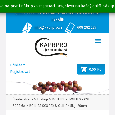
va na první nákup za registraci 10%, sleva na každý další nákup
ČESKÝ VÝROBCE NÁVNAD A NÁSTRAH PRO VŠECHNY
RYBÁŘE
info@kaprpro.cz
608 282 225
Přihlásit
0,00 Kč
Registrovat
>
>
>
Úvodní strana
E-shop
BOILIES
BOILIES + CSL
>
ZDARMA
BOILIES SCOPEX & OLIHEŇ 5kg, 20mm