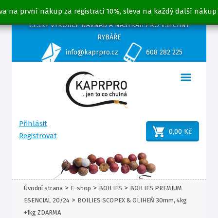
va na první nákup za registraci 10%, sleva na každý další nákup
ČESKÝ VÝROBCE NÁVNAD A NÁSTRAH PRO VŠECHNY
RYBÁŘE
info@kaprpro.cz
608 282 225
Přihlásit
0,00 Kč
Registrovat
>
>
>
Úvodní strana
E-shop
BOILIES
BOILIES PREMIUM
>
ESENCIAL 20/24
BOILIES SCOPEX & OLIHEŇ 30mm, 4kg
+1kg ZDARMA