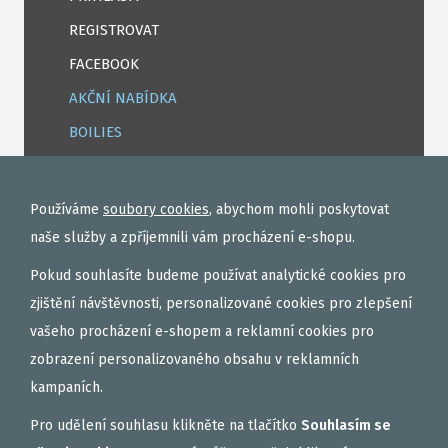
REGISTROVAT
FACEBOOK
AKČNÍ NABÍDKA
BOILIES
ROHLÍKOVÉ BOILIES
TEKUTÉ
Používáme
soubory cookies
, abychom mohli poskytovat
OBALOVAČKY
naše služby a zpříjemnili vám procházení e-shopu.
VAŘENÝ PARTIKL
Pokud souhlasíte budeme používat analytické cookies pro
BIŽUTERIE NA MONTÁŽE
zjištění návštěvnosti, personalizované cookies pro zlepšení
vašeho procházení e-shopem a reklamní cookies pro
DÁRKOVÝ POUKAZ, DÁRKOVÁ KAZETA
zobrazení personalizovaného obsahu v reklamních
AKČNÍ SETY
kampaních.
PELETY
Pro udělení souhlasu klikněte na tlačítko
Souhlasím se
EXTRUDY