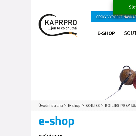
Sle
ČESKÝ VÝROBCE NÁVNA
E-SHOP
SOU
>
>
>
Úvodní strana
E-shop
BOILIES
BOILIES PREMIUM
e-shop