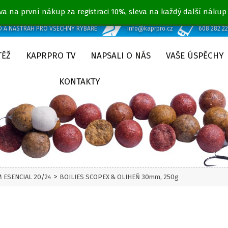
va na první nákup za registraci 10%, sleva na každý další nákup
D A NÁSTRAH PRO VŠECHNY RYBÁŘE
info@kaprpro.cz
608 282 2
TĚŽ
KAPRPRO TV
NAPSALI O NÁS
VAŠE ÚSPĚCHY
KONTAKTY
>
 ESENCIAL 20/24
BOILIES SCOPEX & OLIHEŇ 30mm, 250g