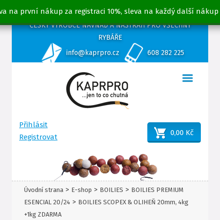
va na první nákup za registraci 10%, sleva na každý další nákup
ČESKÝ VÝROBCE NÁVNAD A NÁSTRAH PRO VŠECHNY
RYBÁŘE
info@kaprpro.cz
608 282 225
Přihlásit
0,00 Kč
Registrovat
>
>
>
Úvodní strana
E-shop
BOILIES
BOILIES PREMIUM
>
ESENCIAL 20/24
BOILIES SCOPEX & OLIHEŇ 20mm, 4kg
+1kg ZDARMA