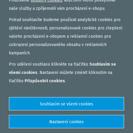
Používáme
soubory cookies
, abychom mohli poskytovat
OBALOVAČKY
naše služby a zpříjemnili vám procházení e-shopu.
VAŘENÝ PARTIKL
Pokud souhlasíte budeme používat analytické cookies pro
BIŽUTERIE NA MONTÁŽE
zjištění návštěvnosti, personalizované cookies pro zlepšení
vašeho procházení e-shopem a reklamní cookies pro
DÁRKOVÝ POUKAZ, DÁRKOVÁ KAZETA
zobrazení personalizovaného obsahu v reklamních
AKČNÍ SETY
kampaních.
PELETY
Pro udělení souhlasu klikněte na tlačítko
Souhlasím se
EXTRUDY
všemi cookies
. Nastavení můžete změnit kliknutím na
VNADÍCÍ, KRMÍTKOVÉ SMĚSI
tlačítko
Přizpůsobit cookies
.
FEEDER / LEHKÁ KAPRAŘINA
PVA PUNČOCHY A SÁČKY
ZÁTĚŽE, KRMÍTKA
OBLEČENÍ