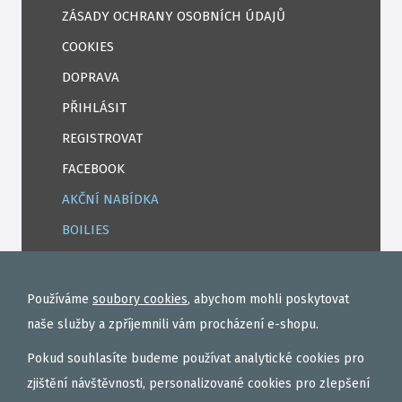
ZÁSADY OCHRANY OSOBNÍCH ÚDAJŮ
COOKIES
DOPRAVA
PŘIHLÁSIT
REGISTROVAT
FACEBOOK
AKČNÍ NABÍDKA
BOILIES
ROHLÍKOVÉ BOILIES
TEKUTÉ
Používáme
soubory cookies
, abychom mohli poskytovat
OBALOVAČKY
naše služby a zpříjemnili vám procházení e-shopu.
VAŘENÝ PARTIKL
Pokud souhlasíte budeme používat analytické cookies pro
BIŽUTERIE NA MONTÁŽE
zjištění návštěvnosti, personalizované cookies pro zlepšení