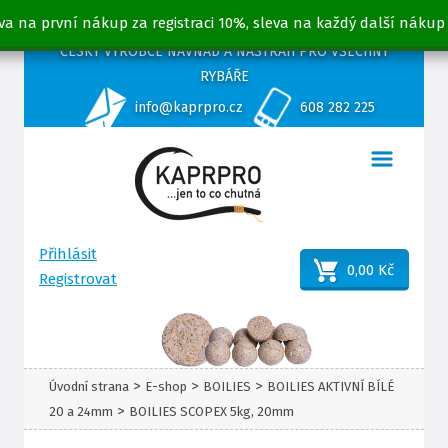
va na první nákup za registraci 10%, sleva na každý další nákup
ČESKÝ VÝROBCE NÁVNAD A NÁSTRAH PRO VŠECHNY
RYBÁŘE
info@kaprpro.cz
608 282 225
Přihlásit
0,00 Kč
Registrovat
>
>
>
Úvodní strana
E-shop
BOILIES
BOILIES AKTIVNÍ BÍLÉ
>
20 a 24mm
BOILIES SCOPEX 5kg, 20mm