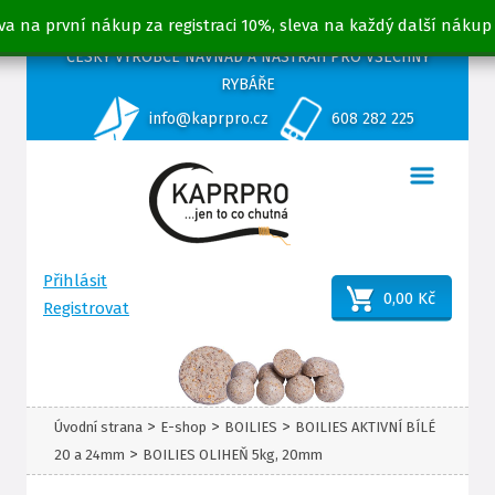
va na první nákup za registraci 10%, sleva na každý další nákup
ČESKÝ VÝROBCE NÁVNAD A NÁSTRAH PRO VŠECHNY
RYBÁŘE
info@kaprpro.cz
608 282 225
Přihlásit
0,00 Kč
Registrovat
>
>
>
Úvodní strana
E-shop
BOILIES
BOILIES AKTIVNÍ BÍLÉ
>
20 a 24mm
BOILIES OLIHEŇ 5kg, 20mm