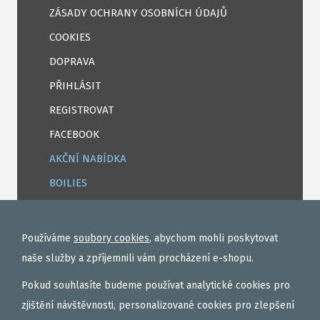
ZÁSADY OCHRANY OSOBNÍCH ÚDAJŮ
COOKIES
DOPRAVA
PŘIHLÁSIT
REGISTROVAT
FACEBOOK
AKČNÍ NABÍDKA
BOILIES
ROHLÍKOVÉ BOILIES
TEKUTÉ
Používáme
soubory cookies
, abychom mohli poskytovat
OBALOVAČKY
naše služby a zpříjemnili vám procházení e-shopu.
VAŘENÝ PARTIKL
Pokud souhlasíte budeme používat analytické cookies pro
BIŽUTERIE NA MONTÁŽE
zjištění návštěvnosti, personalizované cookies pro zlepšení