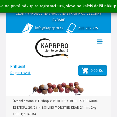
va na první nákup za registraci 10%, sleva na každý další nákup
ČESKÝ VÝROBCE NÁVNAD A NÁSTRAH PRO VŠECHNY
RYBÁŘE
info@kaprpro.cz
608 282 225
Přihlásit
0,00 Kč
Registrovat
>
>
>
Úvodní strana
E-shop
BOILIES
BOILIES PREMIUM
>
ESENCIAL 20/24
BOILIES MONSTER KRAB 24mm, 2kg
+500g ZDARMA