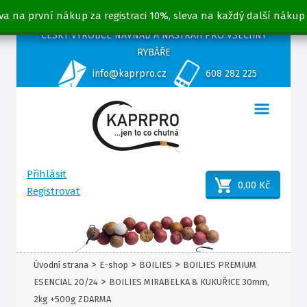
va na první nákup za registraci 10%, sleva na každý další nákup
ČESKÝ VÝROBCE NÁVNAD A NÁSTRAH PRO VŠECHNY
RYBÁŘE
info@kaprpro.cz
608 282 225
Přihlásit
0,00 Kč
Registrovat
>
>
>
Úvodní strana
E-shop
BOILIES
BOILIES PREMIUM
>
ESENCIAL 20/24
BOILIES MIRABELKA & KUKUŘICE 30mm,
2kg +500g ZDARMA