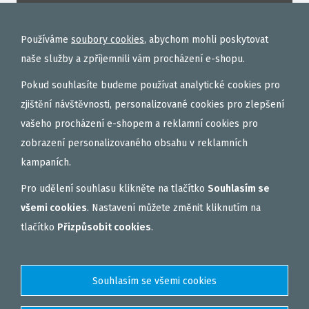
ROHLÍKOVÉ BOILIES
TEKUTÉ
Používáme
soubory cookies
, abychom mohli poskytovat
OBALOVAČKY
naše služby a zpříjemnili vám procházení e-shopu.
VAŘENÝ PARTIKL
Pokud souhlasíte budeme používat analytické cookies pro
BIŽUTERIE NA MONTÁŽE
zjištění návštěvnosti, personalizované cookies pro zlepšení
vašeho procházení e-shopem a reklamní cookies pro
DÁRKOVÝ POUKAZ, DÁRKOVÁ KAZETA
zobrazení personalizovaného obsahu v reklamních
AKČNÍ SETY
kampaních.
PELETY
Pro udělení souhlasu klikněte na tlačítko
Souhlasím se
EXTRUDY
všemi cookies
. Nastavení můžete změnit kliknutím na
VNADÍCÍ, KRMÍTKOVÉ SMĚSI
tlačítko
Přizpůsobit cookies
.
FEEDER / LEHKÁ KAPRAŘINA
PVA PUNČOCHY A SÁČKY
ZÁTĚŽE, KRMÍTKA