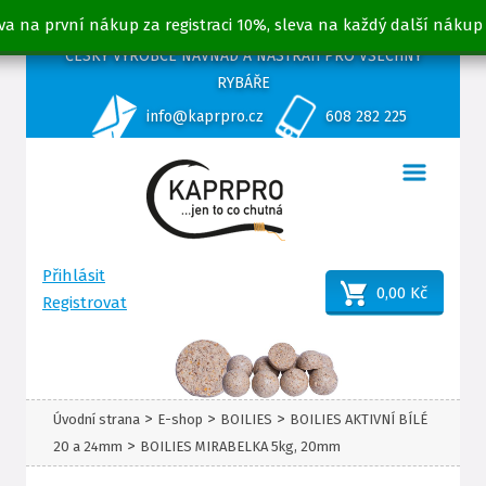
va na první nákup za registraci 10%, sleva na každý další nákup
ČESKÝ VÝROBCE NÁVNAD A NÁSTRAH PRO VŠECHNY
RYBÁŘE
info@kaprpro.cz
608 282 225
Přihlásit
0,00 Kč
Registrovat
>
>
>
Úvodní strana
E-shop
BOILIES
BOILIES AKTIVNÍ BÍLÉ
>
20 a 24mm
BOILIES MIRABELKA 5kg, 20mm