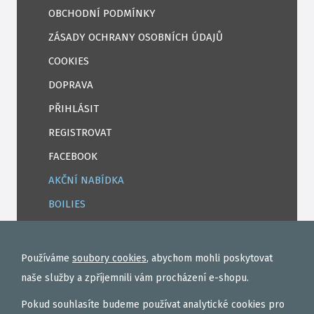
OBCHODNÍ PODMÍNKY
ZÁSADY OCHRANY OSOBNÍCH ÚDAJŮ
COOKIES
DOPRAVA
PŘIHLÁSIT
REGISTROVAT
FACEBOOK
AKČNÍ NABÍDKA
BOILIES
ROHLÍKOVÉ BOILIES
TEKUTÉ
Používáme
soubory cookies
, abychom mohli poskytovat
OBALOVAČKY
naše služby a zpříjemnili vám procházení e-shopu.
VAŘENÝ PARTIKL
Pokud souhlasíte budeme používat analytické cookies pro