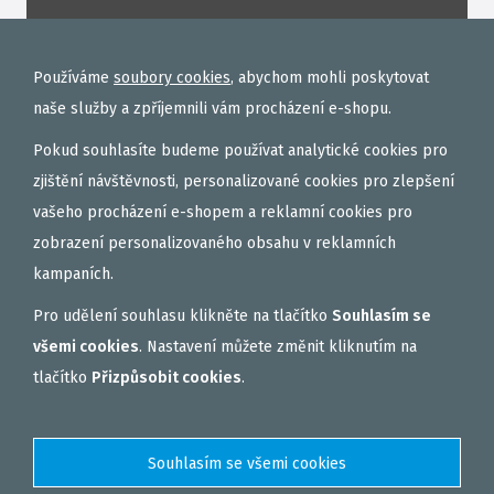
ROHLÍKOVÉ BOILIES
TEKUTÉ
Používáme
soubory cookies
, abychom mohli poskytovat
OBALOVAČKY
naše služby a zpříjemnili vám procházení e-shopu.
VAŘENÝ PARTIKL
Pokud souhlasíte budeme používat analytické cookies pro
BIŽUTERIE NA MONTÁŽE
zjištění návštěvnosti, personalizované cookies pro zlepšení
vašeho procházení e-shopem a reklamní cookies pro
DÁRKOVÝ POUKAZ, DÁRKOVÁ KAZETA
zobrazení personalizovaného obsahu v reklamních
AKČNÍ SETY
kampaních.
PELETY
Pro udělení souhlasu klikněte na tlačítko
Souhlasím se
EXTRUDY
všemi cookies
. Nastavení můžete změnit kliknutím na
VNADÍCÍ, KRMÍTKOVÉ SMĚSI
tlačítko
Přizpůsobit cookies
.
FEEDER / LEHKÁ KAPRAŘINA
PVA PUNČOCHY A SÁČKY
ZÁTĚŽE, KRMÍTKA