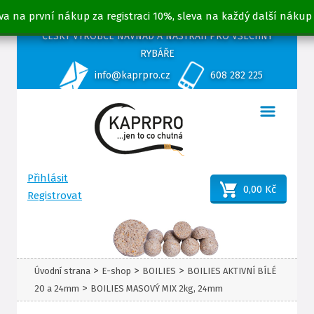
va na první nákup za registraci 10%, sleva na každý další nákup
ČESKÝ VÝROBCE NÁVNAD A NÁSTRAH PRO VŠECHNY
RYBÁŘE
info@kaprpro.cz
608 282 225
Přihlásit
0,00 Kč
Registrovat
>
>
>
Úvodní strana
E-shop
BOILIES
BOILIES AKTIVNÍ BÍLÉ
>
20 a 24mm
BOILIES MASOVÝ MIX 2kg, 24mm