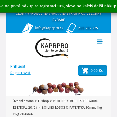
va na první nákup za registraci 10%, sleva na každý další nákup
ČESKÝ VÝROBCE NÁVNAD A NÁSTRAH PRO VŠECHNY
RYBÁŘE
info@kaprpro.cz
608 282 225
Přihlásit
0,00 Kč
Registrovat
>
>
>
Úvodní strana
E-shop
BOILIES
BOILIES PREMIUM
>
ESENCIAL 20/24
BOILIES LOSOS & PATENTKA 30mm, 4kg
+1kg ZDARMA