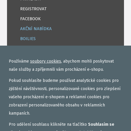
REGISTROVAT
FACEBOOK
AKČNÍ NABÍDKA
BOILIES
ROHLÍKOVÉ BOILIES
TEKUTÉ
Používáme
soubory cookies
, abychom mohli poskytovat
OBALOVAČKY
naše služby a zpříjemnili vám procházení e-shopu.
VAŘENÝ PARTIKL
Pokud souhlasíte budeme používat analytické cookies pro
BIŽUTERIE NA MONTÁŽE
zjištění návštěvnosti, personalizované cookies pro zlepšení
vašeho procházení e-shopem a reklamní cookies pro
DÁRKOVÝ POUKAZ, DÁRKOVÁ KAZETA
zobrazení personalizovaného obsahu v reklamních
AKČNÍ SETY
kampaních.
PELETY
Pro udělení souhlasu klikněte na tlačítko
Souhlasím se
EXTRUDY