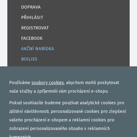
DOPRAVA
PŘIHLÁSIT
REGISTROVAT
FACEBOOK
AKČNÍ NABÍDKA
BOILIES
ROHLÍKOVÉ BOILIES
TEKUTÉ
Používáme
soubory cookies
, abychom mohli poskytovat
OBALOVAČKY
naše služby a zpříjemnili vám procházení e-shopu.
VAŘENÝ PARTIKL
Pokud souhlasíte budeme používat analytické cookies pro
BIŽUTERIE NA MONTÁŽE
zjištění návštěvnosti, personalizované cookies pro zlepšení
vašeho procházení e-shopem a reklamní cookies pro
DÁRKOVÝ POUKAZ, DÁRKOVÁ KAZETA
zobrazení personalizovaného obsahu v reklamních
AKČNÍ SETY