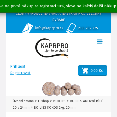
va na první nákup za registraci 10%, sleva na každý další nákup
ČESKÝ VÝROBCE NÁVNAD A NÁSTRAH PRO VŠECHNY
RYBÁŘE
info@kaprpro.cz
608 282 225
Přihlásit
0,00 Kč
Registrovat
>
>
>
Úvodní strana
E-shop
BOILIES
BOILIES AKTIVNÍ BÍLÉ
>
20 a 24mm
BOILIES KOKOS 2kg, 20mm