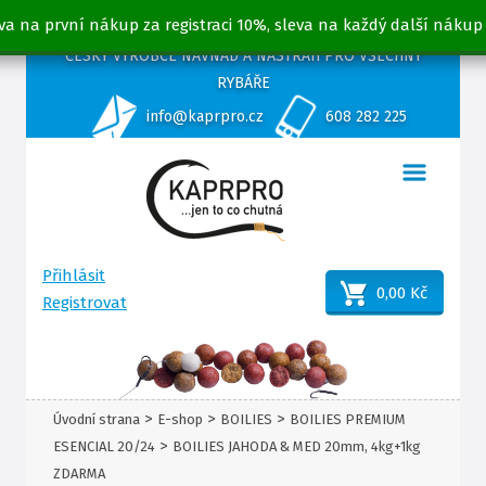
va na první nákup za registraci 10%, sleva na každý další nákup
ČESKÝ VÝROBCE NÁVNAD A NÁSTRAH PRO VŠECHNY
RYBÁŘE
info@kaprpro.cz
608 282 225
Přihlásit
0,00 Kč
Registrovat
>
>
>
Úvodní strana
E-shop
BOILIES
BOILIES PREMIUM
>
ESENCIAL 20/24
BOILIES JAHODA & MED 20mm, 4kg+1kg
ZDARMA