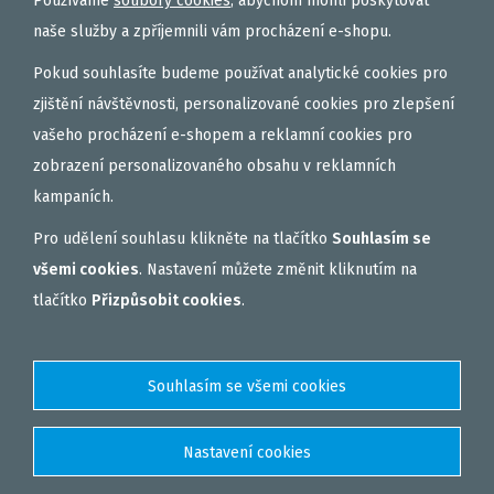
Používáme
soubory cookies
, abychom mohli poskytovat
OBALOVAČKY
naše služby a zpříjemnili vám procházení e-shopu.
VAŘENÝ PARTIKL
Pokud souhlasíte budeme používat analytické cookies pro
BIŽUTERIE NA MONTÁŽE
zjištění návštěvnosti, personalizované cookies pro zlepšení
vašeho procházení e-shopem a reklamní cookies pro
DÁRKOVÝ POUKAZ, DÁRKOVÁ KAZETA
zobrazení personalizovaného obsahu v reklamních
AKČNÍ SETY
kampaních.
PELETY
Pro udělení souhlasu klikněte na tlačítko
Souhlasím se
EXTRUDY
všemi cookies
. Nastavení můžete změnit kliknutím na
VNADÍCÍ, KRMÍTKOVÉ SMĚSI
tlačítko
Přizpůsobit cookies
.
FEEDER / LEHKÁ KAPRAŘINA
PVA PUNČOCHY A SÁČKY
ZÁTĚŽE, KRMÍTKA
OBLEČENÍ