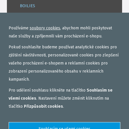
BOILIES
ROHLÍKOVÉ BOILIES
TEKUTÉ
Používáme
soubory cookies
, abychom mohli poskytovat
OBALOVAČKY
naše služby a zpříjemnili vám procházení e-shopu.
VAŘENÝ PARTIKL
Pokud souhlasíte budeme používat analytické cookies pro
BIŽUTERIE NA MONTÁŽE
zjištění návštěvnosti, personalizované cookies pro zlepšení
vašeho procházení e-shopem a reklamní cookies pro
DÁRKOVÝ POUKAZ, DÁRKOVÁ KAZETA
zobrazení personalizovaného obsahu v reklamních
AKČNÍ SETY
kampaních.
PELETY
Pro udělení souhlasu klikněte na tlačítko
Souhlasím se
EXTRUDY
všemi cookies
. Nastavení můžete změnit kliknutím na
VNADÍCÍ, KRMÍTKOVÉ SMĚSI
tlačítko
Přizpůsobit cookies
.
FEEDER / LEHKÁ KAPRAŘINA
PVA PUNČOCHY A SÁČKY