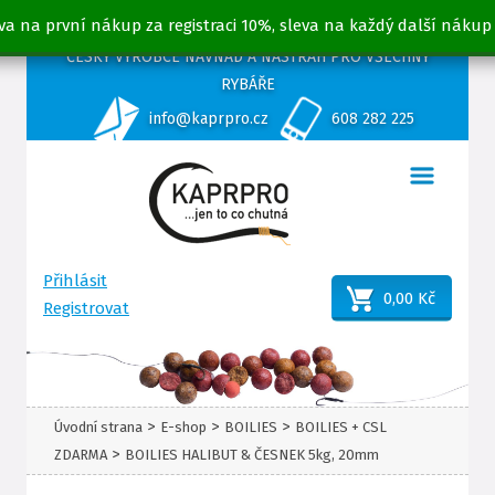
va na první nákup za registraci 10%, sleva na každý další nákup
ČESKÝ VÝROBCE NÁVNAD A NÁSTRAH PRO VŠECHNY
RYBÁŘE
info@kaprpro.cz
608 282 225
Přihlásit
0,00 Kč
Registrovat
>
>
>
Úvodní strana
E-shop
BOILIES
BOILIES + CSL
>
ZDARMA
BOILIES HALIBUT & ČESNEK 5kg, 20mm