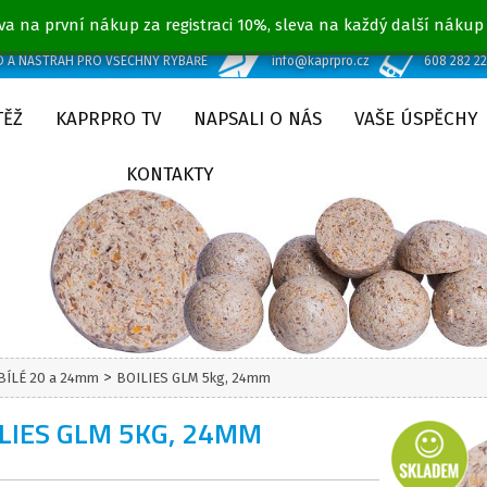
va na první nákup za registraci 10%, sleva na každý další nákup
D A NÁSTRAH PRO VŠECHNY RYBÁŘE
info@kaprpro.cz
608 282 2
TĚŽ
KAPRPRO TV
NAPSALI O NÁS
VAŠE ÚSPĚCHY
KONTAKTY
>
 BÍLÉ 20 a 24mm
BOILIES GLM 5kg, 24mm
LIES GLM 5KG, 24MM