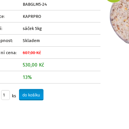
BABGLM5-24
ce:
KAPRPRO
í:
sáček 5kg
pnost:
Skladem
ní cena:
607,00 Kč
530,00 Kč
13%
ks