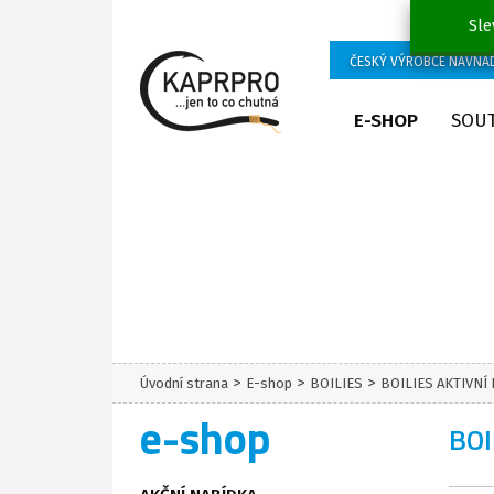
Sle
ČESKÝ VÝROBCE NÁVNA
E-SHOP
SOU
>
>
>
Úvodní strana
E-shop
BOILIES
BOILIES AKTIVNÍ
e-shop
BOI