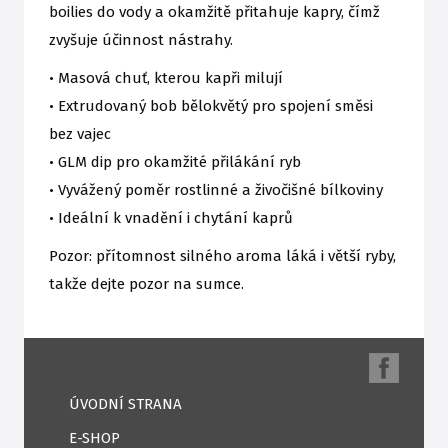
boilies do vody a okamžitě přitahuje kapry, čímž
zvyšuje účinnost nástrahy.
• Masová chuť, kterou kapři milují
• Extrudovaný bob bělokvětý pro spojení směsi
bez vajec
• GLM dip pro okamžité přilákání ryb
• Vyvážený poměr rostlinné a živočišné bílkoviny
• Ideální k vnadění i chytání kaprů
Pozor: přítomnost silného aroma láká i větší ryby,
takže dejte pozor na sumce.
ÚVODNÍ STRANA
E-SHOP