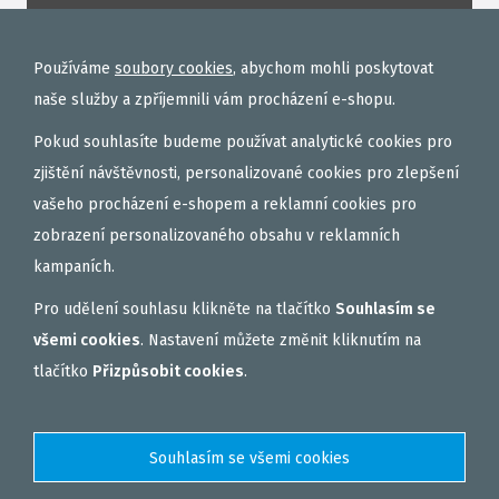
ROHLÍKOVÉ BOILIES
TEKUTÉ
Používáme
soubory cookies
, abychom mohli poskytovat
OBALOVAČKY
naše služby a zpříjemnili vám procházení e-shopu.
VAŘENÝ PARTIKL
Pokud souhlasíte budeme používat analytické cookies pro
BIŽUTERIE NA MONTÁŽE
zjištění návštěvnosti, personalizované cookies pro zlepšení
vašeho procházení e-shopem a reklamní cookies pro
DÁRKOVÝ POUKAZ, DÁRKOVÁ KAZETA
zobrazení personalizovaného obsahu v reklamních
AKČNÍ SETY
kampaních.
PELETY
Pro udělení souhlasu klikněte na tlačítko
Souhlasím se
EXTRUDY
všemi cookies
. Nastavení můžete změnit kliknutím na
VNADÍCÍ, KRMÍTKOVÉ SMĚSI
tlačítko
Přizpůsobit cookies
.
FEEDER / LEHKÁ KAPRAŘINA
PVA PUNČOCHY A SÁČKY
ZÁTĚŽE, KRMÍTKA