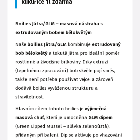
kukuřice 1l zdarma
Boilies Játra/GLM – masová nástraha s
extrudovaným bobem bělokvětým
Naše
boilies Játra/GLM
kombinuje
extrudovaný
bob bělokvětý
a tekutá játra pro ideální poměr
rostlinné a živočišné bílkoviny. Díky extruzi
(tepelnému zpracování) bob skvěle pojí směs,
takže není potřeba používat vejce, a zároveň
dodává boilies vyváženou strukturu a
stravitelnost.
Hlavním cílem tohoto boilies je
výjimečná
masová chuť
, která je umocněna
GLM dipem
(Green Lipped Mussel – slávka zelenoústá),
přidaným při balení. Dip se aktivuje po vhazování