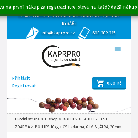
va na první nákup za registraci 10%, sleva na každý další nákup
ČESKÝ VÝROBCE NÁVNAD A NÁSTRAH PRO VŠECHNY
RYBÁŘE
info@kaprpro.cz
608 282 225
Přihlásit
0,00 Kč
Registrovat
>
>
>
Úvodní strana
E-shop
BOILIES
BOILIES + CSL
>
ZDARMA
BOILIES 10kg + CSL zdarma, GLM & JÁTRA, 20mm