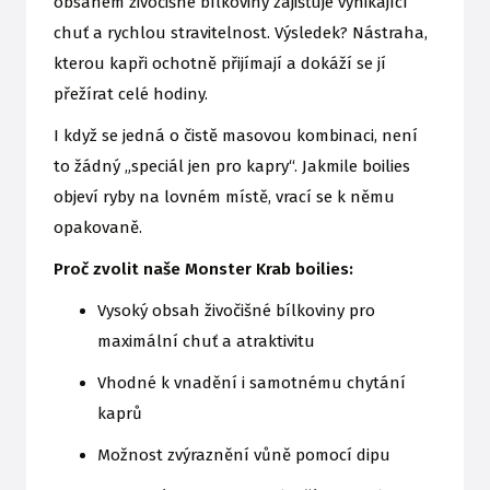
obsahem živočišné bílkoviny zajišťuje vynikající
chuť a rychlou stravitelnost. Výsledek? Nástraha,
kterou kapři ochotně přijímají a dokáží se jí
přežírat celé hodiny.
I když se jedná o čistě masovou kombinaci, není
to žádný „speciál jen pro kapry“. Jakmile boilies
objeví ryby na lovném místě, vrací se k němu
opakovaně.
Proč zvolit naše Monster Krab boilies:
Vysoký obsah živočišné bílkoviny pro
maximální chuť a atraktivitu
Vhodné k vnadění i samotnému chytání
kaprů
Možnost zvýraznění vůně pomocí dipu