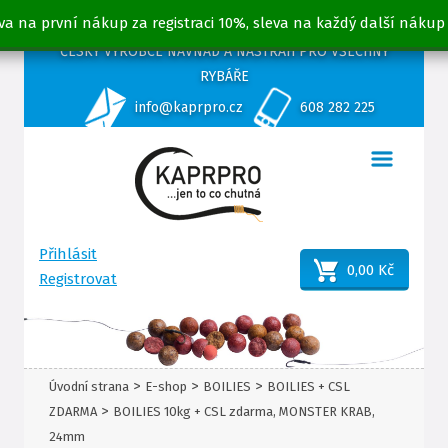
va na první nákup za registraci 10%, sleva na každý další nákup
ČESKÝ VÝROBCE NÁVNAD A NÁSTRAH PRO VŠECHNY
RYBÁŘE
info@kaprpro.cz
608 282 225
Přihlásit
0,00 Kč
Registrovat
>
>
>
Úvodní strana
E-shop
BOILIES
BOILIES + CSL
>
ZDARMA
BOILIES 10kg + CSL zdarma, MONSTER KRAB,
24mm