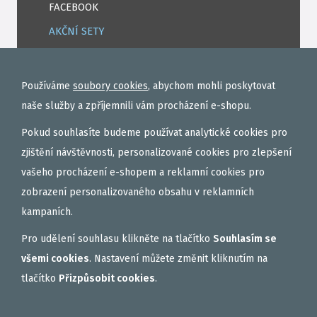
FACEBOOK
AKČNÍ SETY
PELETY
EXTRUDY
Používáme
soubory cookies
, abychom mohli poskytovat
VNADÍCÍ, KRMÍTKOVÉ SMĚSI
naše služby a zpříjemnili vám procházení e-shopu.
FEEDER / LEHKÁ KAPRAŘINA
Pokud souhlasíte budeme používat analytické cookies pro
PVA PUNČOCHY A SÁČKY
zjištění návštěvnosti, personalizované cookies pro zlepšení
vašeho procházení e-shopem a reklamní cookies pro
ZÁTĚŽE, KRMÍTKA
zobrazení personalizovaného obsahu v reklamních
OBLEČENÍ
kampaních.
BOILIES
Pro udělení souhlasu klikněte na tlačítko
Souhlasím se
ROHLÍKOVÉ BOILIES
všemi cookies
. Nastavení můžete změnit kliknutím na
TEKUTÉ
tlačítko
Přizpůsobit cookies
.
OBALOVAČKY