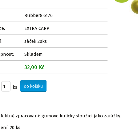
Rubber8.6176
ce:
EXTRA CARP
í:
sáček 20ks
pnost:
Skladem
32,00 Kč
ks
rfektně zpracované gumové kuličky sloužící jako zarážky.
ení: 20 ks