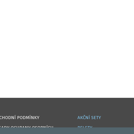
CHODNÍ PODMÍNKY
AKČNÍ SETY
SADY OCHRANY OSOBNÍCH
PELETY