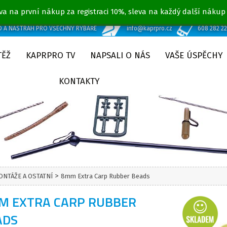
va na první nákup za registraci 10%, sleva na každý další nákup
D A NÁSTRAH PRO VŠECHNY RYBÁŘE
info@kaprpro.cz
608 282 2
TĚŽ
KAPRPRO TV
NAPSALI O NÁS
VAŠE ÚSPĚCHY
KONTAKTY
>
ONTÁŽE A OSTATNÍ
8mm Extra Carp Rubber Beads
M EXTRA CARP RUBBER
ADS