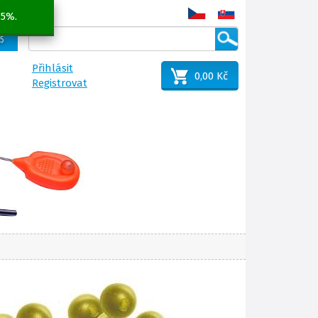
 5%.
25
Přihlásit
0,00 Kč
Registrovat