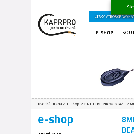
Sle
ČESKÝ VÝROBCE NÁVNA
E-SHOP
SOU
>
>
>
Úvodní strana
E-shop
BIŽUTERIE NA MONTÁŽE
M
e-shop
8M
BE