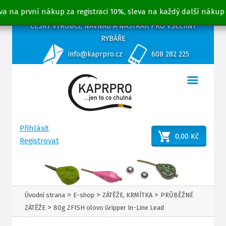
va na první nákup za registraci 10%, sleva na každý další nákup
ČESKÝ VÝROBCE NÁVNAD A NÁSTRAH PRO VŠECHNY
RYBÁŘE
info@kaprpro.cz
608 282 225
Přihlásit
0,00 Kč
Registrovat
>
>
>
Úvodní strana
E-shop
ZÁTĚŽE, KRMÍTKA
PRŮBĚŽNÉ
>
ZÁTĚŽE
80g ZFISH olovo Gripper In-Line Lead