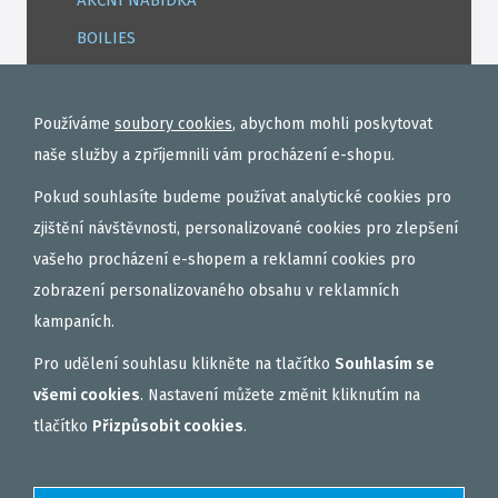
BOILIES
ROHLÍKOVÉ BOILIES
TEKUTÉ
Používáme
soubory cookies
, abychom mohli poskytovat
OBALOVAČKY
naše služby a zpříjemnili vám procházení e-shopu.
VAŘENÝ PARTIKL
Pokud souhlasíte budeme používat analytické cookies pro
BIŽUTERIE NA MONTÁŽE
zjištění návštěvnosti, personalizované cookies pro zlepšení
vašeho procházení e-shopem a reklamní cookies pro
DÁRKOVÝ POUKAZ, DÁRKOVÁ KAZETA
zobrazení personalizovaného obsahu v reklamních
AKČNÍ SETY
kampaních.
PELETY
Pro udělení souhlasu klikněte na tlačítko
Souhlasím se
EXTRUDY
všemi cookies
. Nastavení můžete změnit kliknutím na
VNADÍCÍ, KRMÍTKOVÉ SMĚSI
tlačítko
Přizpůsobit cookies
.
FEEDER / LEHKÁ KAPRAŘINA
PVA PUNČOCHY A SÁČKY