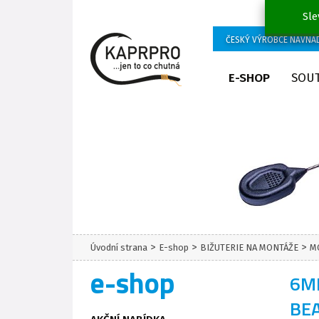
Sle
ČESKÝ VÝROBCE NÁVNA
E-SHOP
SOU
>
>
>
Úvodní strana
E-shop
BIŽUTERIE NA MONTÁŽE
M
e-shop
6M
BE