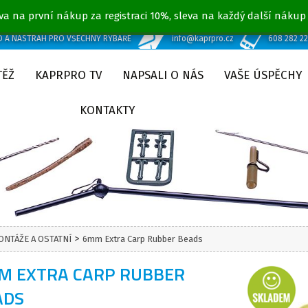
va na první nákup za registraci 10%, sleva na každý další nákup
D A NÁSTRAH PRO VŠECHNY RYBÁŘE
info@kaprpro.cz
608 282 2
TĚŽ
KAPRPRO TV
NAPSALI O NÁS
VAŠE ÚSPĚCHY
KONTAKTY
>
ONTÁŽE A OSTATNÍ
6mm Extra Carp Rubber Beads
M EXTRA CARP RUBBER
ADS