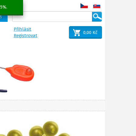
 5%.
25
Přihlásit
0,00 Kč
Registrovat