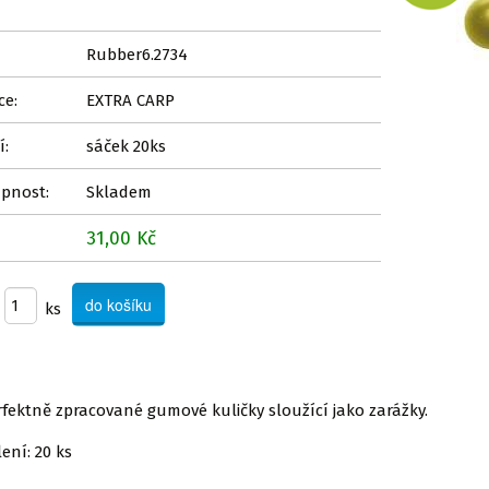
Rubber6.2734
ce:
EXTRA CARP
í:
sáček 20ks
pnost:
Skladem
31,00 Kč
ks
rfektně zpracované gumové kuličky sloužící jako zarážky.
ení: 20 ks