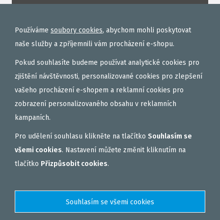
ROHLÍKOVÉ BOILIES
TEKUTÉ
Používáme
soubory cookies
, abychom mohli poskytovat
OBALOVAČKY
naše služby a zpříjemnili vám procházení e-shopu.
VAŘENÝ PARTIKL
Pokud souhlasíte budeme používat analytické cookies pro
BIŽUTERIE NA MONTÁŽE
zjištění návštěvnosti, personalizované cookies pro zlepšení
vašeho procházení e-shopem a reklamní cookies pro
DÁRKOVÝ POUKAZ, DÁRKOVÁ KAZETA
zobrazení personalizovaného obsahu v reklamních
AKČNÍ SETY
kampaních.
PELETY
Pro udělení souhlasu klikněte na tlačítko
Souhlasím se
EXTRUDY
všemi cookies
. Nastavení můžete změnit kliknutím na
VNADÍCÍ, KRMÍTKOVÉ SMĚSI
tlačítko
Přizpůsobit cookies
.
FEEDER / LEHKÁ KAPRAŘINA
PVA PUNČOCHY A SÁČKY
ZÁTĚŽE, KRMÍTKA