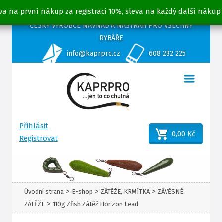
va na první nákup za registraci 10%, sleva na každý další nákup
ČESKÝ VÝROBCE NÁVNAD A NÁSTRAH PRO VŠECHNY
RYBÁŘE
info@kaprpro.cz
608 282 225
Přihlásit
0,00 Kč
Registrovat
>
>
>
Úvodní strana
E-shop
ZÁTĚŽE, KRMÍTKA
ZÁVĚSNÉ
>
ZÁTĚŽE
110g Zfish Zátěž Horizon Lead