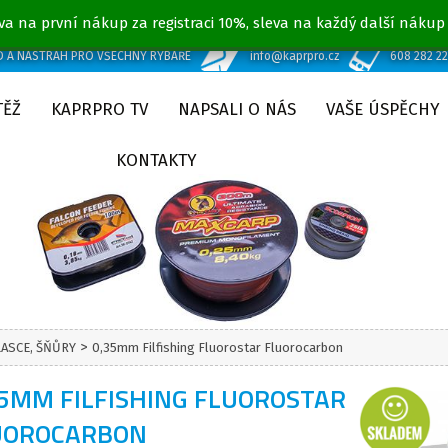
va na první nákup za registraci 10%, sleva na každý další nákup
D A NÁSTRAH PRO VŠECHNY RYBÁŘE
info@kaprpro.cz
608 282 2
TĚŽ
KAPRPRO TV
NAPSALI O NÁS
VAŠE ÚSPĚCHY
KONTAKTY
>
LASCE, ŠŇŮRY
0,35mm Filfishing Fluorostar Fluorocarbon
35MM FILFISHING FLUOROSTAR
UOROCARBON