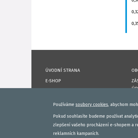
0
0
0
ÚVODNÍ STRANA
OB
E-SHOP
ZÁ
ÚD
KAPRPRO TV
CO
NAPSALI O NÁS
Používáme
soubory cookies
, abychom mohl
DO
KONTAKTY
Pokud souhlasíte budeme používat analytic
PŘ
VAŠE ÚSPĚCHY
zlepšení vašeho procházení e-shopem a r
RE
reklamních kampaních.