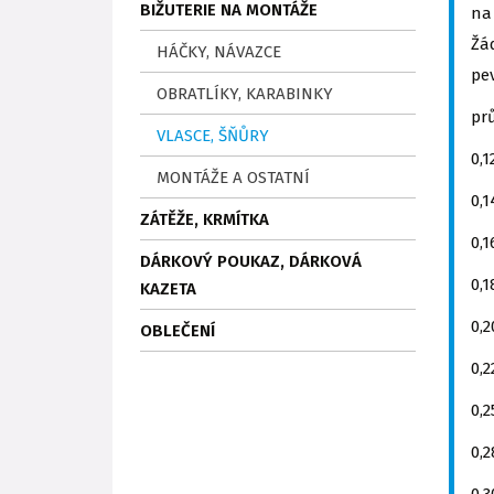
BIŽUTERIE NA MONTÁŽE
na
Žá
HÁČKY, NÁVAZCE
pe
OBRATLÍKY, KARABINKY
p
VLASCE, ŠŇŮRY
0
MONTÁŽE A OSTATNÍ
0
ZÁTĚŽE, KRMÍTKA
0
DÁRKOVÝ POUKAZ, DÁRKOVÁ
0
KAZETA
0
OBLEČENÍ
0
0
0