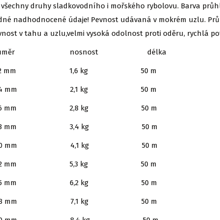
 všechny druhy sladkovodního i mořského rybolovu. Barva průhl
dné nadhodnocené údaje! Pevnost udávaná v mokrém uzlu. Průmě
vnost v tahu a uzlu,velmi vysoká odolnost proti oděru, rychlá p
růměr nosnost délka
,12 mm 1,6 kg 50 m
,14 mm 2,1 kg 50 m
,16 mm 2,8 kg 50 m
,18 mm 3,4 kg 50 m
,20 mm 4,1 kg 50 m
,22 mm 5,3 kg 50 m
,25 mm 6,2 kg 50 m
,28 mm 7,1 kg 50 m