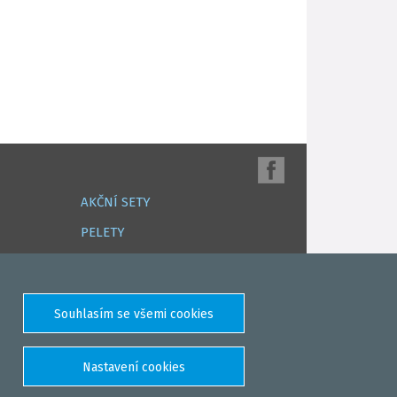
AKČNÍ SETY
PELETY
EXTRUDY
VNADÍCÍ, KRMÍTKOVÉ SMĚSI
FEEDER / LEHKÁ KAPRAŘINA
PVA PUNČOCHY A SÁČKY
ZÁTĚŽE, KRMÍTKA