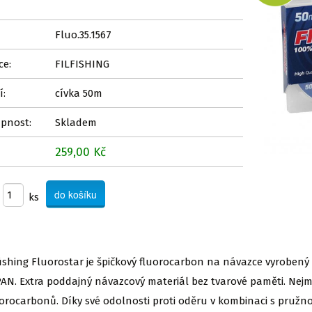
Fluo.35.1567
ce:
FILFISHING
í:
cívka 50m
pnost:
Skladem
259,00 Kč
ks
lfishing Fluorostar je špičkový fluorocarbon na návazce vyroben
PAN. Extra poddajný návazcový materiál bez tvarové paměti. Nejm
uorocarbonů. Díky své odolnosti proti oděru v kombinaci s pružno