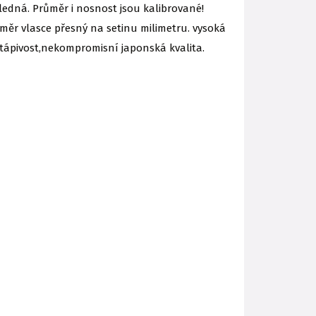
edná. Průměr i nosnost jsou kalibrované!
r vlasce přesný na setinu milimetru. vysoká
otápivost,nekompromisní japonská kvalita.