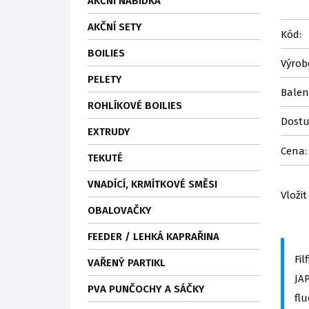
AKČNÍ NABÍDKA
AKČNÍ SETY
Kód:
BOILIES
Výrob
PELETY
Balen
ROHLÍKOVÉ BOILIES
Dostu
EXTRUDY
Cena:
TEKUTÉ
VNADÍCÍ, KRMÍTKOVÉ SMĚSI
Vložit
OBALOVAČKY
FEEDER / LEHKÁ KAPRAŘINA
Fi
VAŘENÝ PARTIKL
JA
PVA PUNČOCHY A SÁČKY
fl