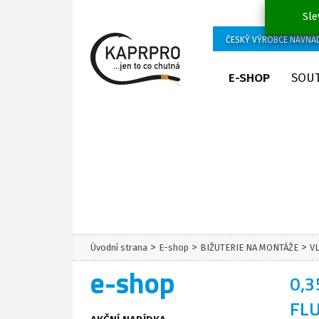
Sle
ČESKÝ VÝROBCE NÁVNA
E-SHOP
SOU
>
>
>
Úvodní strana
E-shop
BIŽUTERIE NA MONTÁŽE
V
e-shop
0,
FL