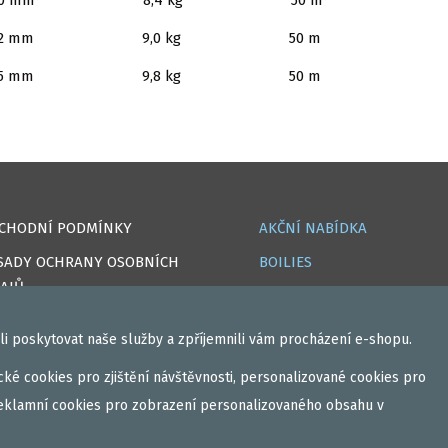
,30 mm 8,4 kg 50 m
,32 mm 9,0 kg 50 m
,35 mm 9,8 kg 50 m
CHODNÍ PODMÍNKY
AKČNÍ NABÍDKA
SADY OCHRANY OSOBNÍCH
BOILIES
AJŮ
ROHLÍKOVÉ BOILIES
OKIES
TEKUTÉ
i poskytovat naše služby a zpříjemnili vám procházení e-shopu.
PRAVA
OBALOVAČKY
ké cookies pro zjištění návštěvnosti, personalizované cookies pro
IHLÁSIT
VAŘENÝ PARTIKL
eklamní cookies pro zobrazení personalizovaného obsahu v
GISTROVAT
BIŽUTERIE NA MONTÁŽE