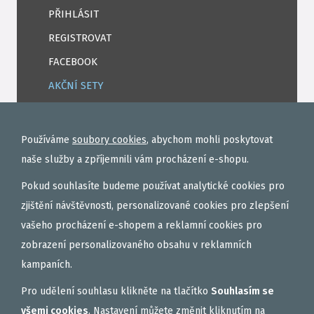
PŘIHLÁSIT
REGISTROVAT
FACEBOOK
AKČNÍ SETY
PELETY
EXTRUDY
Používáme
soubory cookies
, abychom mohli poskytovat
VNADÍCÍ, KRMÍTKOVÉ SMĚSI
naše služby a zpříjemnili vám procházení e-shopu.
FEEDER / LEHKÁ KAPRAŘINA
Pokud souhlasíte budeme používat analytické cookies pro
PVA PUNČOCHY A SÁČKY
zjištění návštěvnosti, personalizované cookies pro zlepšení
vašeho procházení e-shopem a reklamní cookies pro
ZÁTĚŽE, KRMÍTKA
zobrazení personalizovaného obsahu v reklamních
OBLEČENÍ
kampaních.
BOILIES
Pro udělení souhlasu klikněte na tlačítko
Souhlasím se
ROHLÍKOVÉ BOILIES
všemi cookies
. Nastavení můžete změnit kliknutím na