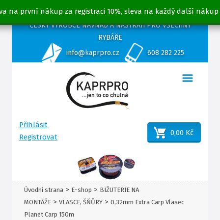
va na první nákup za registraci 10%, sleva na každý další nákup
ČESKÝ VÝROBCE NÁVNAD A NÁSTRAH PRO VŠECHNY
RYBÁŘE
info@kaprpro.cz
608 282 225
Přihlásit
0,00 Kč
Registrovat
>
>
Úvodní strana
E-shop
BIŽUTERIE NA
>
>
MONTÁŽE
VLASCE, ŠŇŮRY
0,32mm Extra Carp Vlasec
Planet Carp 150m