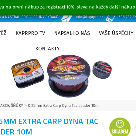
va na první nákup za registraci 10%, sleva na každý další nákup
D A NÁSTRAH PRO VŠECHNY RYBÁŘE
info@kaprpro.cz
608 282 2
TĚŽ
KAPRPRO TV
NAPSALI O NÁS
VAŠE ÚSPĚCHY
KONTAKTY
>
LASCE, ŠŇŮRY
0,25mm Extra Carp Dyna Tac Leader 10m
25MM EXTRA CARP DYNA TAC
ADER 10M