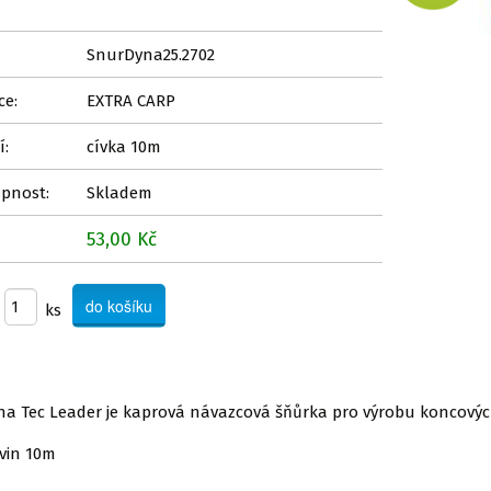
SnurDyna25.2702
ce:
EXTRA CARP
í:
cívka 10m
pnost:
Skladem
53,00 Kč
ks
na Tec Leader je kaprová návazcová šňůrka pro výrobu koncový
vin 10m