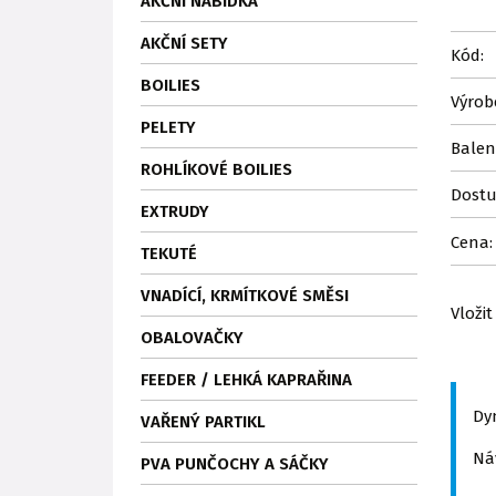
AKČNÍ NABÍDKA
AKČNÍ SETY
Kód:
BOILIES
Výrob
PELETY
Balen
ROHLÍKOVÉ BOILIES
Dostu
EXTRUDY
Cena:
TEKUTÉ
VNADÍCÍ, KRMÍTKOVÉ SMĚSI
Vložit
OBALOVAČKY
FEEDER / LEHKÁ KAPRAŘINA
Dy
VAŘENÝ PARTIKL
Ná
PVA PUNČOCHY A SÁČKY