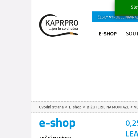
Sle
ČESKÝ VÝROBCE NÁVNA
E-SHOP
SOU
>
>
>
Úvodní strana
E-shop
BIŽUTERIE NA MONTÁŽE
V
e-shop
0,
LE