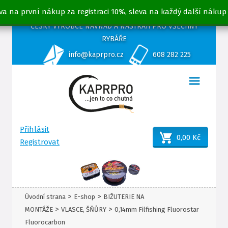
va na první nákup za registraci 10%, sleva na každý další nákup
ČESKÝ VÝROBCE NÁVNAD A NÁSTRAH PRO VŠECHNY
RYBÁŘE
info@kaprpro.cz
608 282 225
Přihlásit
0,00 Kč
Registrovat
>
>
Úvodní strana
E-shop
BIŽUTERIE NA
>
>
MONTÁŽE
VLASCE, ŠŇŮRY
0,14mm Filfishing Fluorostar
Fluorocarbon