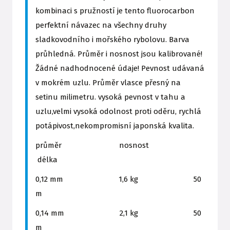
kombinaci s pružností je tento fluorocarbon
perfektní návazec na všechny druhy
sladkovodního i mořského rybolovu. Barva
průhledná. Průměr i nosnost jsou kalibrované!
Žádné nadhodnocené údaje! Pevnost udávaná
v mokrém uzlu. Průměr vlasce přesný na
setinu milimetru. vysoká pevnost v tahu a
uzlu,velmi vysoká odolnost proti oděru, rychlá
potápivost,nekompromisní japonská kvalita.
průměr nosnost
délka
0,12 mm 1,6 kg 50
m
0,14 mm 2,1 kg 50
m