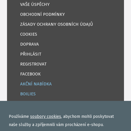
VAŠE ÚSPĚCHY
OBCHODNÍ PODMÍNKY
ZÁSADY OCHRANY OSOBNÍCH ÚDAJŮ
COOKIES
DOPRAVA
PŘIHLÁSIT
REGISTROVAT
FACEBOOK
AKČNÍ NABÍDKA
BOILIES
ROHLÍKOVÉ BOILIES
TEKUTÉ
Používáme
soubory cookies
, abychom mohli poskytovat
OBALOVAČKY
naše služby a zpříjemnili vám procházení e-shopu.