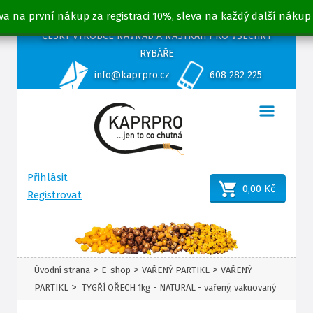
va na první nákup za registraci 10%, sleva na každý další nákup
ČESKÝ VÝROBCE NÁVNAD A NÁSTRAH PRO VŠECHNY
RYBÁŘE
info@kaprpro.cz
608 282 225
Přihlásit
0,00 Kč
Registrovat
>
>
>
Úvodní strana
E-shop
VAŘENÝ PARTIKL
VAŘENÝ
>
PARTIKL
TYGŘÍ OŘECH 1kg - NATURAL - vařený, vakuovaný