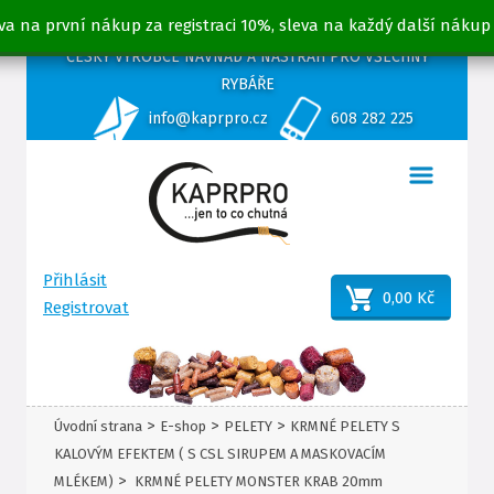
va na první nákup za registraci 10%, sleva na každý další nákup
ČESKÝ VÝROBCE NÁVNAD A NÁSTRAH PRO VŠECHNY
RYBÁŘE
info@kaprpro.cz
608 282 225
Přihlásit
0,00 Kč
Registrovat
>
>
>
Úvodní strana
E-shop
PELETY
KRMNÉ PELETY S
KALOVÝM EFEKTEM ( S CSL SIRUPEM A MASKOVACÍM
>
MLÉKEM)
KRMNÉ PELETY MONSTER KRAB 20mm