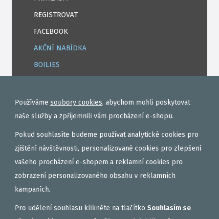
REGISTROVAT
FACEBOOK
AKČNÍ NABÍDKA
BOILIES
ROHLÍKOVÉ BOILIES
TEKUTÉ
Používáme
soubory cookies
, abychom mohli poskytovat
OBALOVAČKY
naše služby a zpříjemnili vám procházení e-shopu.
VAŘENÝ PARTIKL
Pokud souhlasíte budeme používat analytické cookies pro
BIŽUTERIE NA MONTÁŽE
zjištění návštěvnosti, personalizované cookies pro zlepšení
vašeho procházení e-shopem a reklamní cookies pro
DÁRKOVÝ POUKAZ, DÁRKOVÁ KAZETA
zobrazení personalizovaného obsahu v reklamních
AKČNÍ SETY
kampaních.
PELETY
Pro udělení souhlasu klikněte na tlačítko
Souhlasím se
EXTRUDY